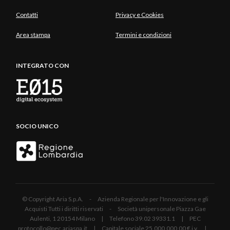
Contatti
Privacy e Cookies
Area stampa
Termini e condizioni
INTEGRATO CON
SOCIO UNICO
© Copyright Aria S.p.A. - Azienda Regionale per l'Innovazione e gli
Acquisti Tutti i diritti riservati - Società unipersonale Piazza Gae
Aulenti, 1 20154 Milano | Telefono 39.02 39331.1 | PEC
protocollo@pec.ariaspa.it | Capitale sociale 25.000.000,00 € i.v. |