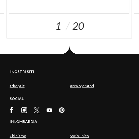
1
20
I NOSTRI SITI
ariaspa.it
Area operatori
SOCIAL
IN LOMBARDIA
Chi siamo
Socio unico