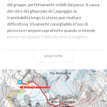
del gruppo, perfettamente visibili dal passo. A causa
del ritiro del ghiacciaio di Caspoggio, la
transitabilità lungo lo stesso può risultare
difficoltosa. Vivamente consigliabile è l'uso di
piccozza e ramponi soprattutto quando si intende
percorrere questo tratto durante la stagione
avanzata quando i ghiacciai sono abbondantemente
crepacciati.
LEGGI TUTTO
Un'altra possibilità che consiste nel percorrere la
variante "alta", in gran parte su ghiacciaio,
attraverso il Passo Marinelli orientale 3090m,
richiede materiali ed esperienza alpinistica;
superato il tratto glaciale si scende al Laghetto di
Fellaria e da qui in breve ai pascoli dell'omonimo
alpeggio.