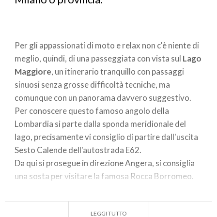
Per gli appassionati di moto e relax non c'è niente di
meglio, quindi, di una passeggiata con vista sul
Lago
Maggiore
, un itinerario tranquillo con passaggi
sinuosi senza grosse difficoltà tecniche, ma
comunque con un panorama davvero suggestivo.
Per conoscere questo famoso angolo della
Lombardia si parte dalla sponda meridionale del
lago, precisamente vi consiglio di partire dall'uscita
Sesto Calende dell'autostrada E62.
Da qui si prosegue in direzione Angera, si consiglia
una sosta per visitare la famosa Rocca Borromeo.
Proseguendo verso nord-est, ci si può dirigere
verso l'
Eremo di Santa Caterina del Sasso
, da cui si
LEGGI TUTTO
gode una vista davvero unica.