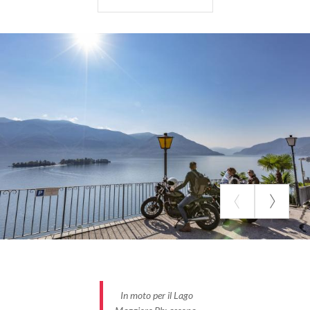
Dall'Eremo si può proseguire per Laveno Mombello,
una delle località più rinomate del Lago Maggiore,
circondata da piccoli borghi immersi nel verde.
Proseguiamo con la nostra moto verso il confine
svizzero, toccando mete come Zenna, Spino e
Maccagno. Da qui si prosegue per Cannobio,
Cannero Riviera, Feriolo, Bavero e Stresa sul
versante piemontese. Infine, il tour in moto del
Grande Lago non può che concludersi con una visita
a Belgirate, Lesa, Meina e Arona.
Il Lago Maggiore è una vasta distesa d'acqua blu
cobalto circondata dalle Alpi, considerata una delle
mete turistiche più affascinanti d'Italia. Per i
motociclisti questo lo è ancora di più in quanto
In moto per il Lago
possono non solo godersi paesaggi spettacolari, ma