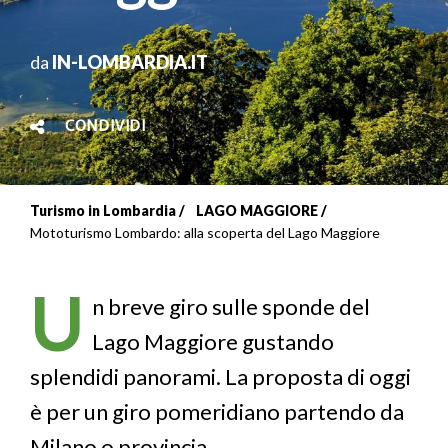
da
IN-LOMBARDIA.IT
CONDIVIDI
Turismo in Lombardia
LAGO MAGGIORE
Briciole
Mototurismo Lombardo: alla scoperta del Lago Maggiore
di
U
pane
n breve giro sulle sponde del
Lago Maggiore gustando
splendidi panorami. La proposta di oggi
è per un giro pomeridiano partendo da
Milano o provincia.