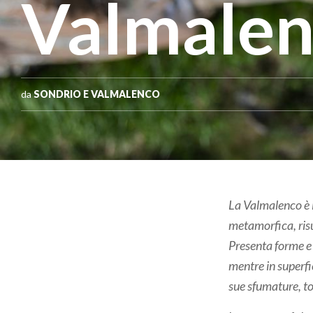
Valmale
da
SONDRIO E VALMALENCO
La Valmalenco è i
metamorfica, risu
Presenta forme e 
mentre in superfic
sue sfumature, toc