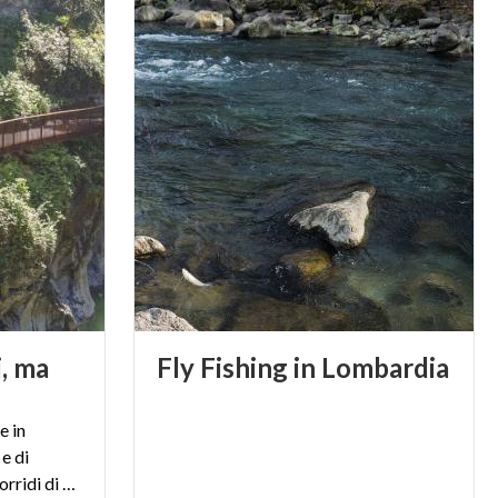
i, ma
Fly
Fishing
in
Lombardia
re in
e di
Nesso, i più famosi, e poi gli orridi di Caino, di Cunardo, della Val Taleggio e della Via Mala, altrettanto spettacolari