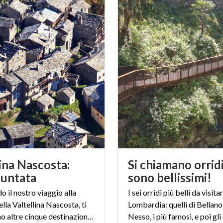
lina Nascosta:
Si chiamano orrid
puntata
sono bellissimi!
 il nostro viaggio alla
I sei orridi più belli da visita
lla Valtellina Nascosta, ti
Lombardia: quelli di Bellano 
presentiamo altre cinque destinazioni da non perdere.