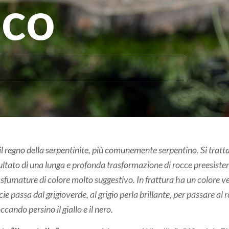
nco
l regno della serpentinite, più comunemente serpentino. Si tratta
ltato di una lunga e profonda trasformazione di rocce preesistenti
sfumature di colore molto suggestivo. In frattura ha un colore v
ie passa dal grigioverde, al grigio perla brillante, per passare al r
cando persino il giallo e il nero.