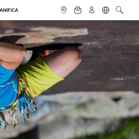
IANIFICA
INFOPOINT
NEWSLETTER
ISCRIVITI
LINGUA
CERCA