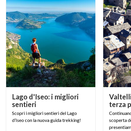
Lago d'Iseo: i migliori
Valtel
sentieri
terza 
Scopri
i
migliori
sentieri
del
Lago
Continuando
d’Iseo
con
la
nuova
guida
trekking!
scoperta de