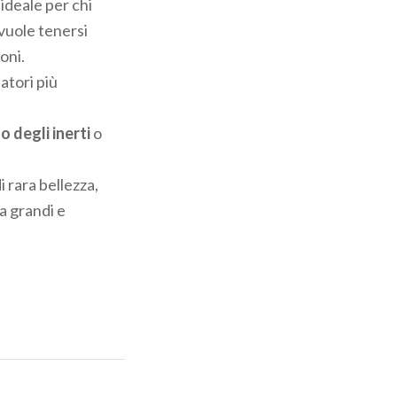
’ ideale per chi
 vuole tenersi
oni.
atori più
 degli inerti
o
i rara bellezza,
a grandi e