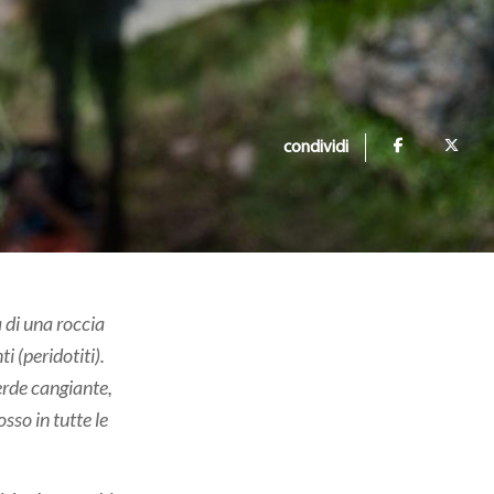
condividi
 di una roccia
 (peridotiti).
erde cangiante,
osso in tutte le