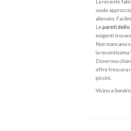
La recente fale
vuole approcciar
allenato. Facilm
Le
pareti dello
esigenti trovano
Non mancano set
la recentissima
Doveroso citare
offre frescura 
piccini.
Vicino a Sondri