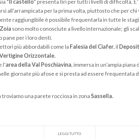
sia
“Il castello”
presenta tiri per tutti i livelli di difficoltà. E
si all’arrampicata per la prima volta, piuttosto che per chi
ente raggiungibile è possibile frequentarla in tutte le stagi
 Zoia
sono molto conosciute a livello internazionale; gli scal
 pane per i loro denti.
tori più abbordabili come la
Falesia del Ciafer
, il
Deposito
Vertigine Orizzontale.
 l’
area della Val Poschiavina
, immersa in un’ampia piana d
nelle giornate più afose e si presta ad essere frequentata d
o troviamo una parete rocciosa in zona
Sassella.
LEGGI TUTTO