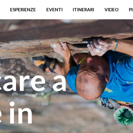
ESPERIENZE
EVENTI
ITINERARI
VIDEO
P
are a
 in