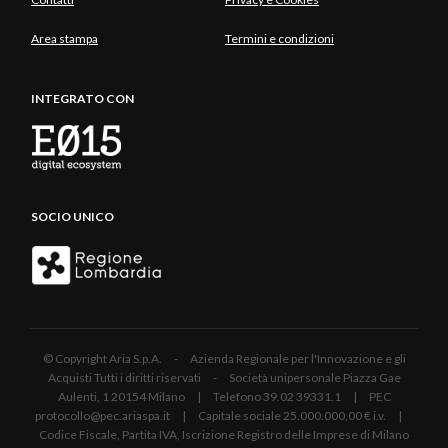
Area stampa
Termini e condizioni
INTEGRATO CON
SOCIO UNICO
© Copyright Aria S.p.A. - Azienda Regionale per l'Innovazione e gli
Acquisti Tutti i diritti riservati - Società unipersonale Piazza Gae
Aulenti, 1 20154 Milano | Telefono 39.02 39331.1 | PEC
protocollo@pec.ariaspa.it | Capitale sociale 25.000.000,00 € i.v. |
Codice Fiscale, Partita IVA, Iscrizione Registro delle Imprese di Milano