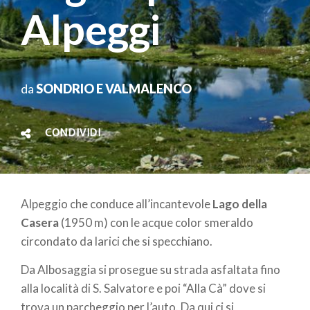
Alpeggi
da
SONDRIO E VALMALENCO
CONDIVIDI
Alpeggio che conduce all’incantevole
Lago della
Casera
(1950 m) con le acque color smeraldo
circondato da larici che si specchiano.
Da Albosaggia si prosegue su strada asfaltata fino
alla località di S. Salvatore e poi “Alla Cà” dove si
trova un parcheggio per l’auto. Da qui ci si