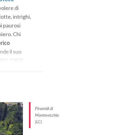
vate nei massi
volere di
otte, intrighi,
oi paurosi
niero. Chi
erico
de il suo
1321-1385),
namorata di uno
ana suicida… Se
ettano! p.s.
Piramidi di
Montevecchia
(LC)