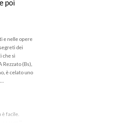
e poi
nti e nelle opere
segreti dei
i che si
A Rezzato (Bs),
o, è celato uno
lo…
è facile.
ve sorge il