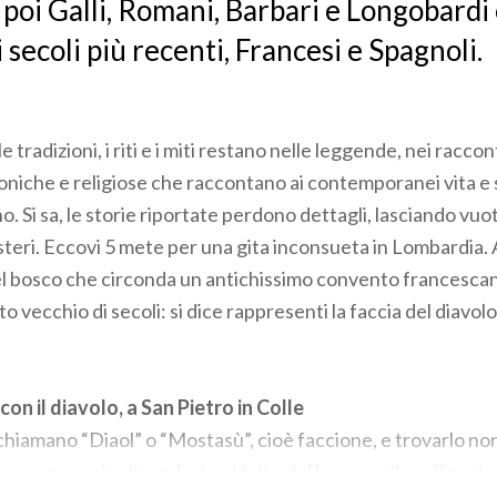
, poi Galli, Romani, Barbari e Longobardi 
 secoli più recenti, Francesi e Spagnoli.
le tradizioni, i riti e i miti restano nelle leggende, nei racco
toniche e religiose che raccontano ai contemporanei vita e 
. Si sa, le storie riportate perdono dettagli, lasciando vuot
steri. Eccovi 5 mete per una gita inconsueta in Lombardia. 
l bosco che circonda un antichissimo convento francescan
 vecchio di secoli: si dice rappresenti la faccia del diavo
con il diavolo, a San Pietro in Colle
chiamano “Diaol” o “Mostasù”, cioè faccione, e trovarlo non 
cora meno. Inoltrandovi nel folto del bosco sulla collina do