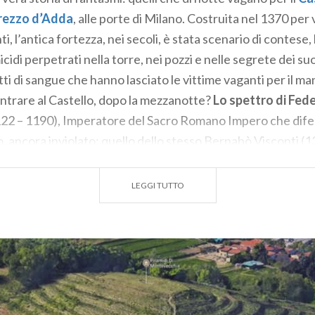
elli
, misteriose tombe a forma di vasca (V-VI sec. d.C) sca
Trezzo d’Adda
, alle porte di Milano. Costruita nel 1370 per 
o del Maas, di Rasina, dei Piazz, di Negrenza…
, l’antica fortezza, nei secoli, è stata scenario di contese, l
cidi perpetrati nella torre, nei pozzi e nelle segrete dei su
ti di sangue che hanno lasciato le vittime vaganti per il ma
contrare al Castello, dopo la mezzanotte?
Lo spettro di Fed
22 – 1190), Imperatore del Sacro Romano Impero che difen
, ancora inviolato; quello dello stesso Bernabò Visconti (
te Giangaleazzo e di sua figlia, gettata nel pozzo perché in
tasmi di fanciulle e guerrieri medievali, l’ombra della castell
LEGGI TUTTO
d tinto di rosso sangue, il castello e i suoi fantasmi vi asp
prenotare…