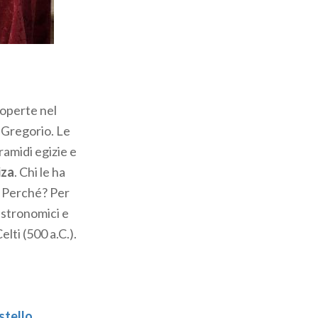
ichissime
 poi sconfitto
tole di drago
 5 milioni di
Adriatico.
operte nel
i Gregorio. Le
iramidi egizie e
iza
. Chi le ha
ionanti blocchi
. Perché? Per
ande tavola
i astronomici e
enda racconta
elti (500 a.C.).
rgente in
atici, grandi
. Alcuni sono
no, si trovano
stello