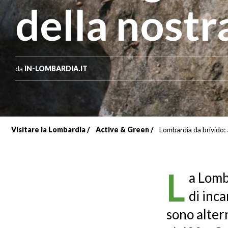
della nostr
da
IN-LOMBARDIA.IT
Visitare la Lombardia
Active & Green
Lombardia da brivido: 
Briciole
di
L
a Lomba
pane
di inca
sono altern