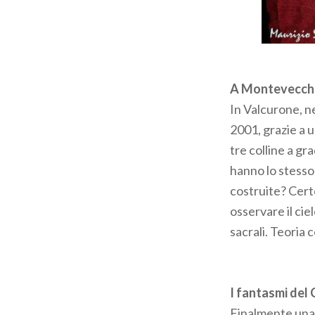
notte dei tempi
reliquie appart
da San Giorgio. 
sono costole… di
A Montevecchia
anni fa, al Pli
In Valcurone, n
2001, grazie a u
tre colline a gr
Massi erratici 
hanno lo stess
Nelle zone di
To
costruite? Cert
di roccia, la
Pie
osservare il ciel
piatta che sporg
sacrali. Teoria c
che il diavolo a
equilibrio del m
blocchi di rocci
I fantasmi del 
Monumenti natur
Finalmente una v