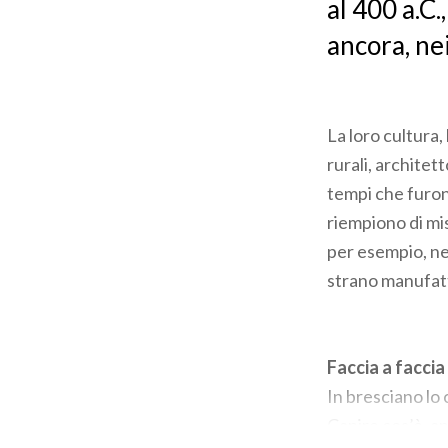
al 400 a.C.
ancora, nei
La loro cultura, 
rurali, architet
tempi che furono
riempiono di mi
per esempio, ne
strano manufatto
Faccia a faccia 
In bresciano lo 
Capire cos’è, an