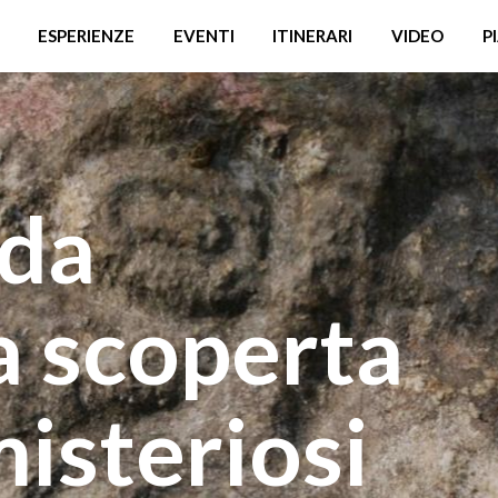
ESPERIENZE
EVENTI
ITINERARI
VIDEO
P
 da
la scoperta
misteriosi