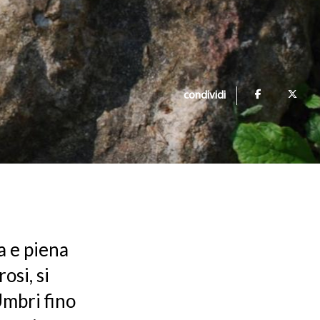
condividi
a e piena
osi, si
Umbri fino