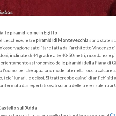
, le costole di un drago! Narra la leggenda, che queste ant
enessero al feroce drago che viveva nei pressi del Brembo,
Simbolo della vittoria del bene sul male, le
mitologiche cos
 balena. Un cetaceo ancora più antico del drago che risale a
, le piramidi come in Egitto
ocene, quando la Lombardia era sommersa dell’attuale Mare 
el Lecchese, le tre
piramidi di Montevecchia
sono state sc
n’osservazione satellitare fatta dall’architetto Vincenzo d
adoni, inclinate di 44 gradi e alte 40-50 metri, ricordano le p
e avelli del Triangolo Lariano
o orientamento astronomico delle
piramidi della Piana di G
rno e Blevio
in pieno
Triangolo Lariano
(Co), due impress
o l’uomo, perché appaiono modellate nella roccia calcarea
tra Pendula
dalla forma a fungo e la
Pietra Nairola
, una gr
o, i cicli lunari, le eclissi. Si tratterebbe quindi di antichi sit
e dalla montagna, attirano la curiosità dei turisti. La legg
onfermata dai reperti trovati su una delle tre e risalenti ai C
masse giocare a palla sulla Pietra Nairola e che la parte spo
asso sia opera della Madonna. In realtà si tratta di massi err
a isolati, trasportati dai ghiacciai nel corso del Quaternario
Castello sull’Adda
ali, riconosciuti nel 1984 dalla Regione Lombardia. A Tor
era storia di fantasmi: quelli che di notte vagano per il
Ca