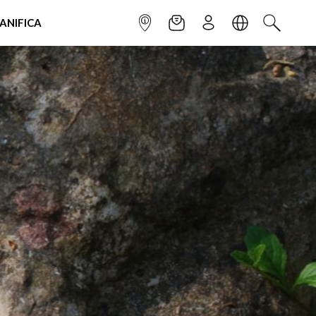
IANIFICA
INFOPOINT
NEWSLETTER
ISCRIVITI
LINGUA
CERCA