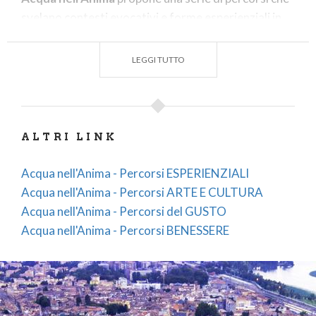
svelano contesti evocativi e forme esperienziali in
cui è evidente il rapporto vivo tra la città e l'acqua,
elemento non solo di confine ma traccia per itinerari
LEGGI TUTTO
suggestivi e inediti.
Per saperne di più visita
www.mantovadestinazionesostenibile.it
ALTRI LINK
Acqua nell'Anima - Percorsi ESPERIENZIALI
Acqua nell'Anima - Percorsi ARTE E CULTURA
Acqua nell'Anima - Percorsi del GUSTO
Acqua nell'Anima - Percorsi BENESSERE