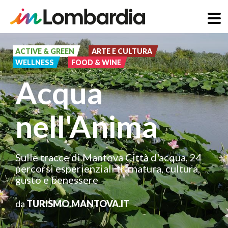
Salta
al
ACTIVE & GREEN
ARTE E CULTURA
WELLNESS
FOOD & WINE
contenuto
Acqua
principale
nell'Anima
Sulle tracce di Mantova Città d'acqua, 24
percorsi esperienziali tra natura, cultura,
gusto e benessere
da
TURISMO.MANTOVA.IT