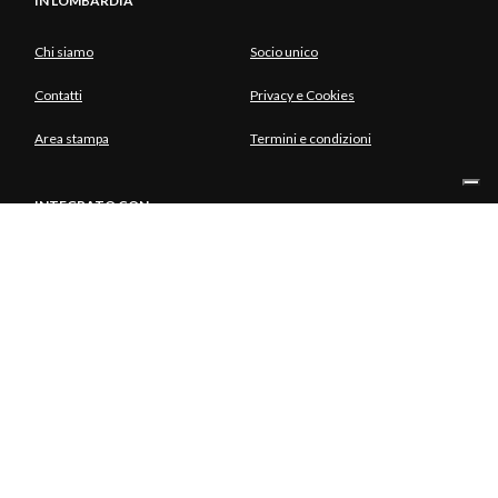
IN LOMBARDIA
Chi siamo
Socio unico
Contatti
Privacy e Cookies
Area stampa
Termini e condizioni
INTEGRATO CON
SOCIO UNICO
© Copyright Aria S.p.A. - Azienda Regionale per l'Innovazione e gli