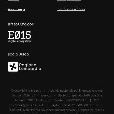
Area stampa
Termini e condizioni
INTEGRATO CON
SOCIO UNICO
© Copyright Aria S.p.A. - Azienda Regionale per l'Innovazione e gli
Acquisti Tutti i diritti riservati - Società unipersonale Piazza Gae
Aulenti, 1 20154 Milano | Telefono 39.02 39331.1 | PEC
protocollo@pec.ariaspa.it | Capitale sociale 25.000.000,00 € i.v. |
Codice Fiscale, Partita IVA, Iscrizione Registro delle Imprese di Milano