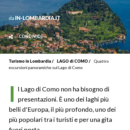
da
IN-LOMBARDIA.IT
CONDIVIDI
Turismo in Lombardia
LAGO di COMO
Quattro
Briciole
escursioni panoramiche sul Lago di Como
di
I
pane
l Lago di Como non ha bisogno di
presentazioni. È uno dei laghi più
belli d'Europa, il più profondo, uno dei
più popolari tra i turisti e per una gita
fuori porta.