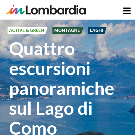
Salta
al
ACTIVE & GREEN
MONTAGNE
LAGHI
contenuto
Quattro
principale
escursioni
panoramiche
sul Lago di
Como