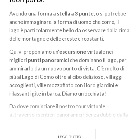
Avendo una forma a
stella a 3 punte
, o si potrebbe
anche immaginare la forma di uomo che corre, il
lago è particolarmente bello da osservare dalla cima
delle montagne e delle creste circostanti.
Qui vi proponiamo un'
escursione
virtuale nei
migliori
punti panoramici
che dominano il lago, per
ammirarlo da un nuovo punto di vista. C'è molto di
più al Lago di Como oltre al cibo delizioso, villaggi
accoglienti, ville mozzafiato con i loro giardini e
rilassanti gite in barca. Diamo un'occhiata!
Da dove cominciare il nostro tour virtuale
attraverso i sentieri panoramici? Senza dubbio dalla
migliore vista sulla parte centrale del lago. È un
punto poco noto, vicino alla cima del
Monte
LEGGI TUTTO