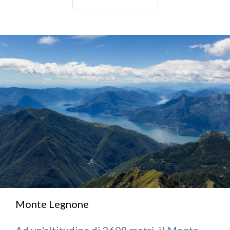
Nuvolone
. Potrebbe sembrare di un'altezza
modesta rispetto ai suoi monti vicini e all'intera
regione alpina, ma la vista sul lago è una delle più
belle.
THANKS TO:
PEAKVISOR.COM
Monte Legnone