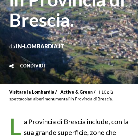
Brescia.
da
IN-LOMBARDIA.IT
CONDIVIDI
Visitare la Lombardia
Active & Green
I 10 più
Briciole
spettacolari alberi monumentali in Provincia di Brescia.
di
L
pane
a Provincia di Brescia include, con la
sua grande superficie, zone che