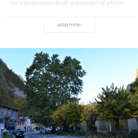
storia testimoniata da siti archeologici ed artistici.
Partendo cronologicamente dalle incisioni rupestri
degli antichi Camuni, si possono poi ammirare resti
LEGGI TUTTO
di epoca romana (i più celebri a Brescia e Sirmione),
castelli e borghi medievali, ville ed architetture dei
secoli moderni.
In contesti così ricchi di arte e natura, vari sono gli
alberi monumentali. L’area montana, che supera i
3000 metri con le cime del Parco dell’Adamello, è
caratterizzata da secolari selve castanili, da
faggete e da foreste di conifere. Gli ambienti di
collina e di pianura, così come quelli lacustri,
ospitano invece specie più ornamentali come cedri,
platani e cipressi.
(PH: LUCA PERNECHELE)