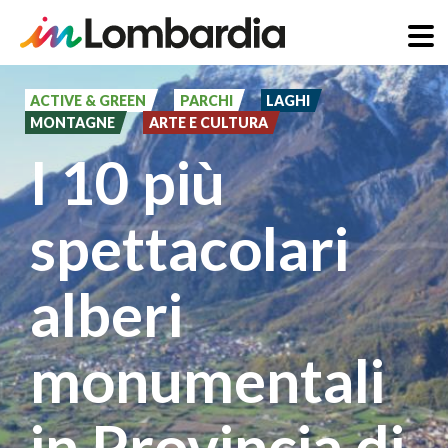
Salta
al
ACTIVE & GREEN
PARCHI
LAGHI
MONTAGNE
ARTE E CULTURA
contenuto
I 10 più
principale
spettacolari
alberi
monumentali
in Provincia di