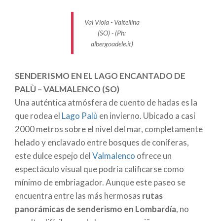
horas de marcha entre bosques de abetos, alerces y
pinos piñoneros, llegaremos al claro de
Malga
Val Viola - Valtellina
Caricc
(1990 metros), en una ubicación
(SO) - (Ph:
encantadora debajo de los picos
Dosdè
y
Viola
y
albergoadele.it)
sus glaciares. Es un recorrido con una señalización
tan adecuada que los más aventureros podrán
SENDERISMO EN EL LAGO ENCANTADO DE
realizarlo incluso de noche, equipados con una
PALÙ – VALMALENCO (SO)
linterna frontal.
Una auténtica atmósfera de cuento de hadas es la
ESTALACTITAS DE HIELO EN LA VIA MALA (BS)
que rodea el
Lago Palù
en invierno. Ubicado a casi
¿Estás buscando un destino original para un
2000 metros sobre el nivel del mar, completamente
domingo helado con los niños? Pues debes saber
helado y enclavado entre bosques de coníferas,
que, en invierno, los vertiginosos acantilados de la
este dulce espejo del
Valmalenco
ofrece un
histórica
Vía Mala del Dezzo
, en la zona de
espectáculo visual que podría calificarse como
Bérgamo, se vuelven aún más interesantes debido a
mínimo de embriagador. Aunque este paseo se
las sorprendentes
cascadas de hielo
que se forman
encuentra entre las más hermosas
rutas
a bajas temperaturas. Aquí tenemos un recorrido de
panorámicas de senderismo en Lombardía
, no