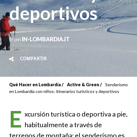
deportivos
from
IN-LOMBARDIA.IT
COMPARTIR
Qué Hacer en Lombardía
Active & Green
Senderismo
Sobrescribir
en Lombardía con niños: itinerarios turísticos y deportivos
enlaces
E
de
xcursión turística o deportiva a pie,
habitualmente a través de
ayuda
terrenos de montaña; el senderismo es