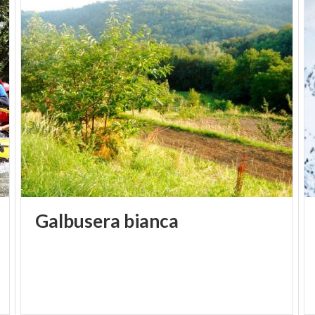
Ponte di Legno
y
Tonale
son otras localidades
donde es posible deslizarse libremente sobre el
hielo.
Galbusera
bianca