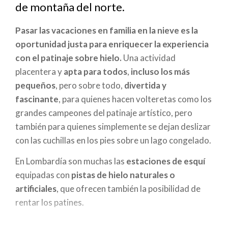
a
de montaña del norte.
la
Pasar las vacaciones en familia en la nieve
es la
navegación
oportunidad justa para enriquecer la experiencia
con el
patinaje sobre hielo.
Una actividad
placentera y
apta para todos
,
incluso los más
pequeños
, pero sobre todo,
divertida y
fascinante
, para quienes hacen volteretas como los
grandes campeones del patinaje artístico, pero
también para quienes simplemente se dejan deslizar
con las cuchillas en los pies sobre un lago congelado.
En Lombardía son muchas las
estaciones de esquí
equipadas con
pistas de hielo naturales o
artificiales
, que ofrecen también la posibilidad de
rentar los patines.
En el centro de
Aprica, en Valtellina
, se patina