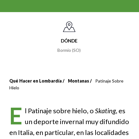
DÓNDE
Bormio (SO)
Qué Hacer en Lombardía
Montanas
Patinaje Sobre
Sobrescribir
Hielo
enlaces
E
de
l Patinaje sobre hielo, o
Skating
, es
un deporte invernal muy difundido
ayuda
en Italia, en particular, en las localidades