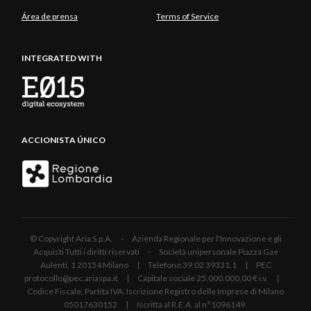
Área de prensa
Terms of Service
INTEGRATED WITH
ACCIONISTA ÚNICO
© Copyright Aria S.p.A. - Azienda Regionale per l'Innovazione e gli
Acquisti Tutti i diritti riservati - Società unipersonale Piazza Gae
Aulenti, 1 20154 Milano | Telefono 39.02 39331.1 | PEC
protocollo@pec.ariaspa.it | Capitale sociale 25.000.000,00 € i.v. |
Codice Fiscale, Partita IVA, Iscrizione Registro delle Imprese di Milano
05017630152 | Iscritta al R.E.A. al n°1096149.