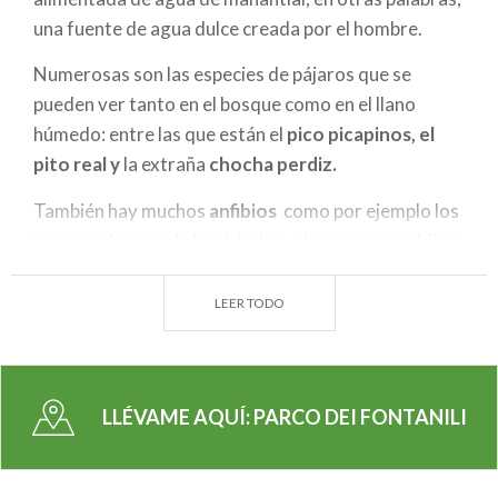
una fuente de agua dulce creada por el hombre.
Numerosas son las especies de pájaros que se
pueden ver tanto en el bosque como en el llano
húmedo: entre las que están el
pico picapinos, el
pito real y
la extraña
chocha perdiz.
También hay muchos
anfibios
como por ejemplo los
tritones, la rana de los árboles, el sapo esmeraldino
y la rana de Lataste. Entre los mamíferos destacan
los
zorros, la garduña, los tejone
s y l
as
liebres
LEER TODO
En la zona húmeda existen antiguos bosques llenos
de alisos negros y sauces cenicientos alternando
con cañaverales dominados por
juncos
y
carrizos.
LLÉVAME AQUÍ:
PARCO DEI FONTANILI
Alrededor de la marisma se ha construido
un carril
bici
con zonas de servicio equipadas y paneles