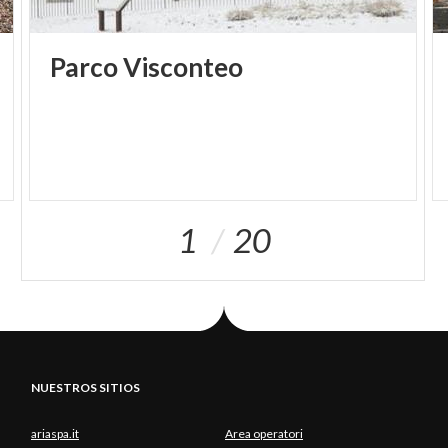
Parco
Visconteo
1
20
NUESTROS SITIOS
ariaspa.it
Area operatori