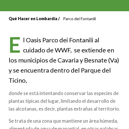
Qué Hacer en Lombardía
Parco dei Fontanili
Sobrescribir
enlaces
E
l Oasis Parco dei Fontanili al
de
cuidado de WWF, se extiende en
ayuda
los municipios de Cavaria y Besnate (Va)
a
y se encuentra dentro del Parque del
Ticino,
la
navegación
donde se está intentando conservar las especies de
plantas típicas del lugar, limitando el desarrollo de
las alcotanas, es decir, plantas extrañas al territorio.
Se trata de una zona que mantiene un área húmeda,
alimentada de agua de manantial, en otras palabras,