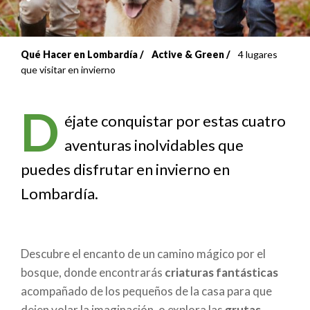
Qué Hacer en Lombardía
Active & Green
4 lugares
Sobrescribir
que visitar en invierno
enlaces
D
de
éjate conquistar por estas cuatro
aventuras inolvidables que
ayuda
puedes disfrutar en invierno en
a
Lombardía.
la
navegación
Descubre el encanto de un camino mágico por el
bosque, donde encontrarás
criaturas fantásticas
acompañado de los pequeños de la casa para que
dejen volar la imaginación, o explora las
grutas