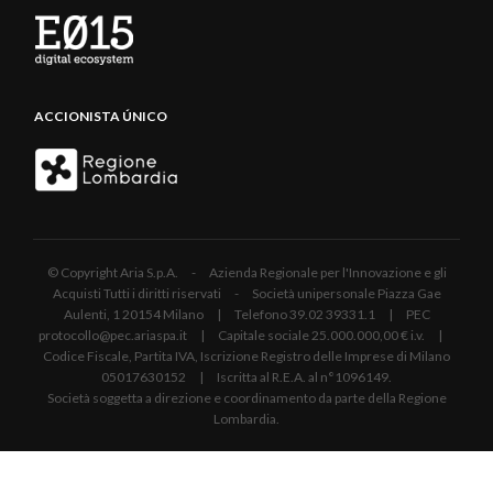
ACCIONISTA ÚNICO
© Copyright Aria S.p.A. - Azienda Regionale per l'Innovazione e gli
Acquisti Tutti i diritti riservati - Società unipersonale Piazza Gae
Aulenti, 1 20154 Milano | Telefono 39.02 39331.1 | PEC
protocollo@pec.ariaspa.it | Capitale sociale 25.000.000,00 € i.v. |
Codice Fiscale, Partita IVA, Iscrizione Registro delle Imprese di Milano
05017630152 | Iscritta al R.E.A. al n°1096149.
Società soggetta a direzione e coordinamento da parte della Regione
Lombardia.