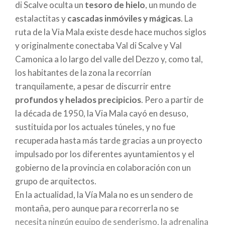
di Scalve oculta un
tesoro de hielo
, un mundo de
arroyo
sin muchas dificultades, alternando
estalactitas y
cascadas inmóviles y mágicas
. La
descensos, pasarelas y pequeños puentes.
ruta de la Via Mala existe desde hace muchos siglos
Durante todo el recorrido, diviértete buscando los
y originalmente conectaba Val di Scalve y Val
gnomos, duendes y otras criaturas fantásticas
Camonica a lo largo del valle del Dezzo y, como tal,
ocultas entre los árboles y en un pequeño laberinto.
los habitantes de la zona la recorrían
Conoceréis al Gnomo Gnogno, a la Salamandra, al
tranquilamente, a pesar de discurrir entre
Sabio del Bosque, a los Espíritus Cantarines y al
profundos y helados precipicios
. Pero a partir de
Homo Salvadego, que dejarán a los más pequeños
la década de 1950, la Via Mala cayó en desuso,
con la boca abierta. Estos fantásticos habitantes
sustituida por los actuales túneles, y no fue
han encontrado su lugar en el bosque gracias a
recuperada hasta más tarde gracias a un proyecto
Alessandro Cortinovis, escultor de la madera, y a
impulsado por los diferentes ayuntamientos y el
muchos otros
escultores y talladores
que han
gobierno de la provincia en colaboración con un
trabajado la madera hasta conseguir que de la
grupo de arquitectos.
corteza y las ramas nazcan las
maravillosas
En la actualidad, la Vía Mala no es un sendero de
esculturas
que hacen que esta excursión sea única.
montaña, pero aunque para recorrerla no se
Cuando por fin llegues a la
casa rural Terz’Alpe
,
necesita ningún equipo de senderismo, la adrenalina