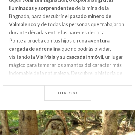
iluminadas y sorprendentes
de la mina de la
Bagnada, para descubrir el
pasado minero de
Valmalenco
y de todas las personas que trabajaron
durante décadas entre las paredes de roca.
Ponte a prueba con tus hijos en una
aventura
cargada de adrenalina
que no podrás olvidar,
visitando la
Via Mala y su cascada inmóvil
, un lugar
mágico para temerarios amantes del carácter más
indomable de la naturaleza. Descubre la historia de
esta antigua vía y disfruta del
espectáculo del
hielo
que detiene el tiempo y el agua en
silenciosas
LEER TODO
cascadas
que envuelven el camino. Por último, si
eres un amante de los animales, el
Parque del
Mincio
muestra en invierno uno de sus tesoros: la
observación de aves
aquí es una afición muy
extendida, así que ¿por qué no intentar avistar una