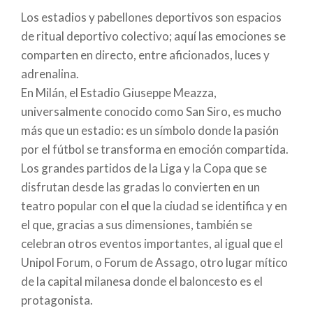
En el centro de Brescia, ciudad vinculada a la
Los estadios y pabellones deportivos son espacios
legendaria carrera automovilística de la Mille Miglia,
de ritual deportivo colectivo; aquí las emociones se
el Museo del Automóvil Histórico de Brescia 1927-
comparten en directo, entre aficionados, luces y
1957 (anteriormente Museo Mille Miglia) invita a los
adrenalina.
visitantes a un viaje repleto de elegancia y espíritu
En Milán, el Estadio Giuseppe Meazza,
aventurero. Emplazado en el monasterio de
universalmente conocido como San Siro, es mucho
Sant’Eufemia della Fonte, reúne una colección de
más que un estadio: es un símbolo donde la pasión
coches de época, fotografías y testimonios de las
por el fútbol se transforma en emoción compartida.
temporadas de la competición en carretera de 1927
Los grandes partidos de la Liga y la Copa que se
a 1957, cuando las carreteras y pueblos italianos
disfrutan desde las gradas lo convierten en un
servían de escenario único para el automovilismo.
teatro popular con el que la ciudad se identifica y en
Mantua rinde homenaje a uno de los mejores pilotos
el que, gracias a sus dimensiones, también se
de todos los tiempos con un museo dedicado a su
celebran otros eventos importantes, al igual que el
carrera. El Museo Tazio Nuvolari permite conocer la
Unipol Forum, o Forum de Assago, otro lugar mítico
vida y carrera del «Mantovano Volante» a través de
de la capital milanesa donde el baloncesto es el
objetos, imágenes y testimonios que demuestran el
protagonista.