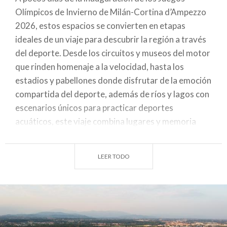
Olímpicos de Invierno de Milán-Cortina d’Ampezzo
2026, estos espacios se convierten en etapas
ideales de un viaje para descubrir la región a través
del deporte. Desde los circuitos y museos del motor
que rinden homenaje a la velocidad, hasta los
estadios y pabellones donde disfrutar de la emoción
compartida del deporte, además de ríos y lagos con
escenarios únicos para practicar deportes
acuáticos, este viaje combina lugares y memoria
colectiva, culminando en las etapas finales del
Relevo de la Antorcha Olímpica.
LEER TODO
Donde retumba el rugido de los motores (Monza
y Brianza, Brescia, Mantua)
La pasión por el motor retumba en diferentes