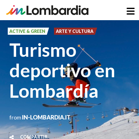
Pasar
al
ACTIVE & GREEN
ARTE Y CULTURA
contenido
Turismo
principal
deportivo en
Lombardía
from
IN-LOMBARDIA.IT
COMPARTIR