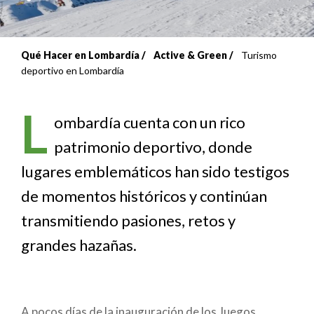
Qué Hacer en Lombardía
Active & Green
Turismo
Sobrescribir
deportivo en Lombardía
enlaces
L
de
ombardía cuenta con un rico
patrimonio deportivo, donde
ayuda
lugares emblemáticos han sido testigos
a
de momentos históricos y continúan
la
transmitiendo pasiones, retos y
navegación
grandes hazañas.
A pocos días de la inauguración de los Juegos