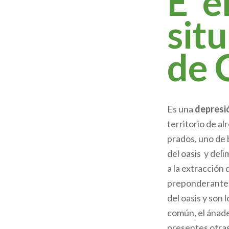
E
el
ayuda
sit
a
de 
la
navegación
Es una
depresi
territorio de a
prados, uno de 
del oasis y deli
a la extracción 
preponderanteme
del oasis y son 
común, el ánade
presentes otr