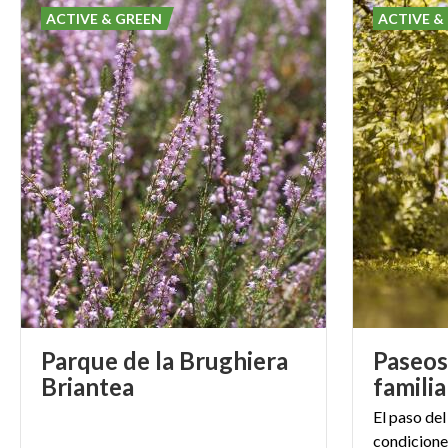
ACTIVE & GREEN
ACTIVE &
Parque de la Brughiera
Paseos
Briantea
familia
El paso del
condiciones