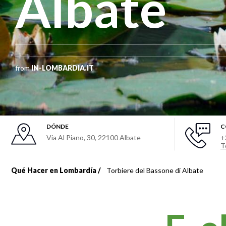
Albate
from
IN-LOMBARDIA.IT
DÓNDE
C
Via Al Piano, 30
,
22100
Albate
+
T
Qué Hacer en Lombardía
Torbiere del Bassone di Albate
Sobrescribir
enlaces
de