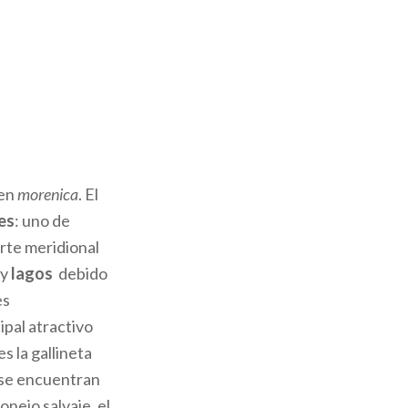
gen
morenica
. El
es
: uno de
rte meridional
y
lagos
debido
es
ipal atractivo
s la gallineta
 se encuentran
conejo salvaje, el