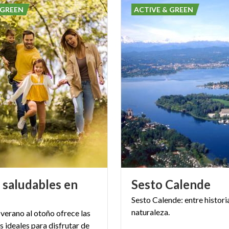
 GREEN
ACTIVE & GREEN
 saludables en
Sesto
Calende
Sesto
Calende:
entre
histori
naturaleza.
 verano al otoño ofrece las
 ideales para disfrutar de