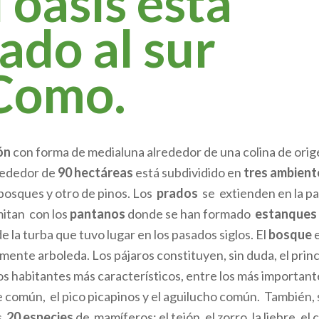
 oasis está
uado al sur
Como.
ón
con forma de medialuna alrededor de una colina de ori
lrededor de
90 hectáreas
está subdividido en
tres ambient
bosques y otro de pinos. Los
prados
se extienden en la pa
mitan con los
pantanos
donde se han formado
estanques
de la turba que tuvo lugar en los pasados siglos. El
bosque
nte arboleda. Los pájaros constituyen, sin duda, el princ
los habitantes más característicos, entre los más importante
 común, el pico picapinos y el aguilucho común. También,
as
20 especies
de mamíferos: el tejón, el zorro, la liebre, el 