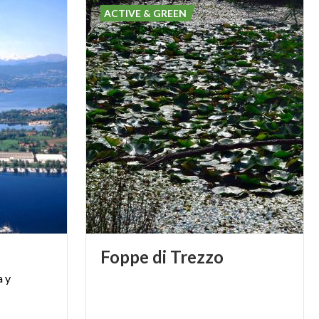
ACTIVE & GREEN
Foppe
di
Trezzo
a
y