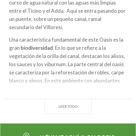
curso de agua natural con las aguas más limpias
entre el Ticino y el Adda. Aquí se entra pasando por
un puente, sobre un pequeño canal, ramal
secundario del Villoresi.
Una característica fundamental de este Oasis es la
gran
biodiversidad
. En lo que se refiere a la
vegetación de la orilla del canal, destacan los alisos,
los sauces y los viburnum. La parte central del oasis
se caracteriza por la reforestación de robles, carpe
blanco y olmos. En este ambiente con abundantes
insectos y semillas de hierbas selváticas, muchas
especies de pájaros vienen a alimentarse:
gorriones, alcaudones, jilgueros, verdecillos,
LEER TODO
golondrinas, candelita norteña, mosquerito mínimo,
cincia bicolor americana. En el terreno, encuentran
refugio las ranas que cuando hace calor se acercan