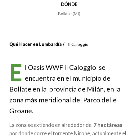
DÓNDE
Bollate (MI)
Qué Hacer en Lombardía
Il Caloggio
Sobrescribir
enlaces
E
l Oasis WWF Il Caloggio se
de
encuentra en el municipio de
ayuda
Bollate en la provincia de Milán, en la
a
zona más meridional del Parco delle
Groane.
la
navegación
La zona se extiende en alrededor de
7 hectáreas
por donde corre el torrente Nirone, actualmente el