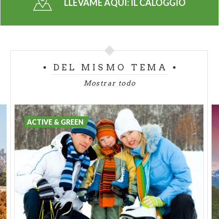
LLÉVAME AQUÍ:
IL CALOGGIO
al estanque para reproducirse.
El oasis hospeda también faisanes, conejos, erizos,
comadrejas y otros mamíferos. La fauna acuática,
que se encuentra raramente por los cursos de agua
de la Groane, consiste en alburnos y barbos, y
DEL MISMO TEMA
anfibios, como ranas verdes, sapos esmeraldos y
Mostrar todo
tritones.
En el interior del Oasis está situado el llamado
"
jardín de las mariposas
ACTIVE & GREEN
", una zona especialmente
rica en plantas nectarinas, muy apreciadas por los
insectos.