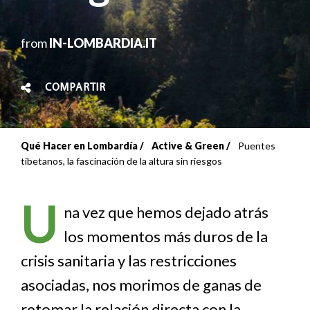
from
IN-LOMBARDIA.IT
COMPARTIR
Qué Hacer en Lombardía
Active & Green
Puentes
Sobrescribir
tibetanos, la fascinación de la altura sin riesgos
enlaces
U
de
na vez que hemos dejado atrás
los momentos más duros de la
ayuda
crisis sanitaria y las restricciones
a
asociadas, nos morimos de ganas de
la
retomar la relación directa con la