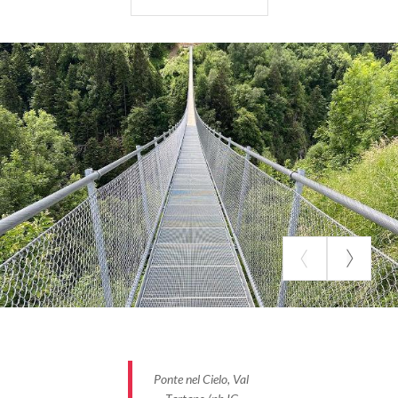
alcance de todos. Cada uno tiene características
propias, pero entre ellos destaca uno
especialmente: es el puente tibetano más alto de
Europa, situado en Valtelina y conocido como el
Puente en el Cielo
, ¡que se eleva a una altura de
140 metros!
¿Qué son los puentes tibetanos y por qué se
llaman así?
Cada puente tibetano presenta características
diferentes, que vienen determinadas por la
estructura morfológica del terreno, pero todos
tienen algo en común: a cambio de sensaciones
fuertes, permiten disfrutar de unas vistas
panorámicas espectaculares.
Ponte nel Cielo, Val
La estructura original del puente tibetano se