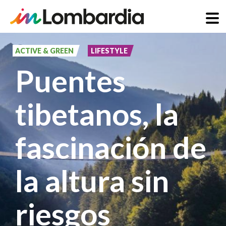
Pasar
al
ACTIVE & GREEN
LIFESTYLE
contenido
Puentes
principal
tibetanos, la
fascinación de
la altura sin
riesgos