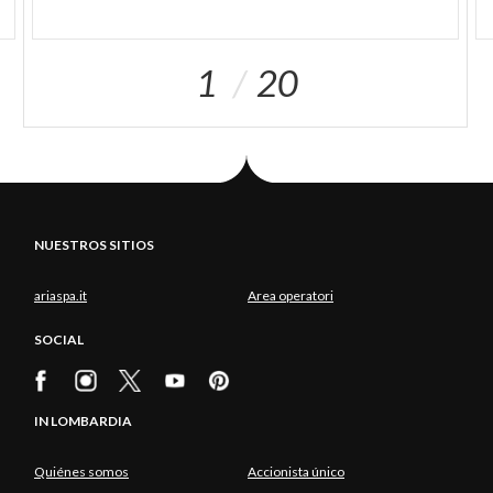
unión entre las dos orillas desde el siglo XVII. Una
excursión por la zona ofrece mucho que ver: además
1
20
de disfrutar del encantador ambiente del pueblo, es
posible visitar la iglesia de San Gotardo, del siglo
XVII, que alberga pinturas de Gioacchino Manzoni y
de la escuela de Carlo Ceresa.
NUESTROS SITIOS
ariaspa.it
Area operatori
SOCIAL
IN LOMBARDIA
Quiénes somos
Accionista único