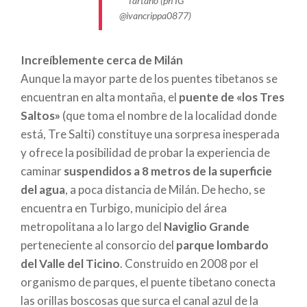
Tartano (ph IG
compone de tres cuerdas dispuestas en triángulo:
@ivancrippa0877)
dos laterales paralelas, a las que agarrarse con las
manos, y una más baja, sobre la que apoyar los pies.
Increíblemente cerca de Milán
El puente se sostiene íntegramente mediante
Aunque la mayor parte de los puentes tibetanos se
anclajes en los extremos y no tiene torres ni pilares.
encuentran en alta montaña, el
puente de «los Tres
Las cuerdas se estabilizan por medio de refuerzos
Saltos»
(que toma el nombre de la localidad donde
laterales distanciados entre sí. El conjunto es en
está, Tre Salti) constituye una sorpresa inesperada
realidad muy robusto: cuanto más tensas están las
y ofrece la posibilidad de probar la experiencia de
cuerdas, más estable es el puente, dado que se
caminar
suspendidos a 8 metros de la superficie
reducen las oscilaciones laterales. La existencia de
del agua
, a poca distancia de Milán. De hecho, se
este tipo de puentes fue documentada por las
encuentra en Turbigo, municipio del área
misiones diplomáticas chinas en los países del
metropolitana a lo largo del
Naviglio Grande
Himalaya —de ahí su nombre— durante la Segunda
perteneciente al consorcio del
parque lombardo
Dinastía Imperial Han (206 a.C. - 220 d.C.), así que,
del Valle del Ticino
. Construido en 2008 por el
desde la antigüedad, estos puentes sirvieron para
organismo de parques, el puente tibetano conecta
cruzar obstáculos, valles y ríos. A lo largo de los
las orillas boscosas que surca el canal azul de la
siglos, lógicamente, gracias a la agudeza humana, la