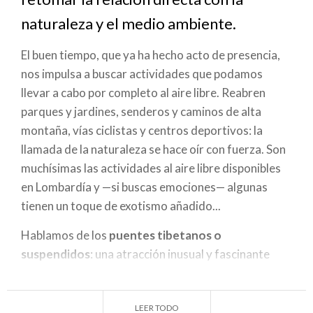
navegación
naturaleza y el medio ambiente.
El buen tiempo, que ya ha hecho acto de presencia,
nos impulsa a buscar actividades que podamos
llevar a cabo por completo al aire libre. Reabren
parques y jardines, senderos y caminos de alta
montaña, vías ciclistas y centros deportivos: la
llamada de la naturaleza se hace oír con fuerza. Son
muchísimas las actividades al aire libre disponibles
en Lombardía y —si buscas emociones— algunas
tienen un toque de exotismo añadido...
Hablamos de los
puentes tibetanos o
suspendidos
: una atracción inusual y fascinante
que, con su magia, encanta incluso a los niños y
resulta un destino ideal para una salida en familia. En
LEER TODO
Lombardía
se encuentran
cuatro de fácil acceso
al