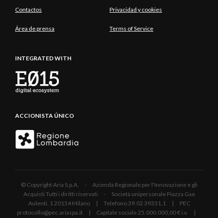
Contactos
Privacidad y cookies
Área de prensa
Terms of Service
INTEGRATED WITH
ACCIONISTA ÚNICO
© Copyright Aria S.p.A. - Azienda Regionale per l'Innovazione e gli
Acquisti Tutti i diritti riservati - Società unipersonale Piazza Gae
Aulenti, 1 20154 Milano | Telefono 39.02 39331.1 | PEC
protocollo@pec.ariaspa.it | Capitale sociale 25.000.000,00 € i.v. |