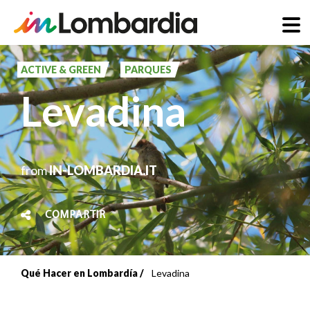
Pasar
al
ACTIVE & GREEN
PARQUES
contenido
Levadina
principal
from
IN-LOMBARDIA.IT
COMPARTIR
Qué Hacer en Lombardía
Levadina
Sobrescribir