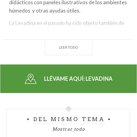
didácticos con paneles ilustrativos de los ambientes
húmedos y otras ayudas útiles.
La Levadina en el pasado ha sido objeto también de
otra
operación de renaturalización,
realizada in
situ por la Provincia de Milán, Parco Agricolo Sud y
Ricoh Italia, que facilitó la adquisición y plantación
LEER TODO
de ocho mil nuevos árboles.
LLÉVAME AQUÍ:
LEVADINA
DEL MISMO TEMA
Mostrar todo