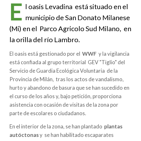
enlaces
E
l oasis Levadina está situado en el
de
municipio de San Donato Milanese
ayuda
(Mi) en el Parco Agricolo Sud Milano, en
a
la orilla del río Lambro.
la
El oasis está gestionado por el
WWF
y la vigilancia
está confiada al grupo territorial GEV "Tiglio" del
navegación
Servicio de Guardia Ecológica Voluntaria de la
Provincia de Milán, tras los actos de vandalismo,
hurto y abandono de basura que se han sucedido en
el curso de los años y, bajo petición, proporciona
asistencia con ocasión de visitas de la zona por
parte de escolares o ciudadanos.
En el interior de la zona, se han plantado
plantas
autóctonas
y se han habilitado escaparates