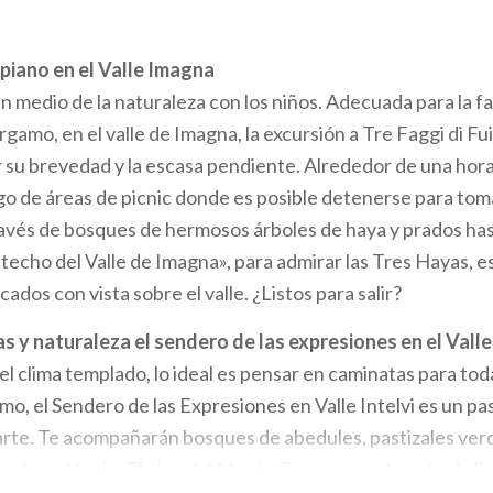
ipiano en el Valle Imagna
 medio de la naturaleza con los niños. Adecuada para la fam
gamo, en el valle de Imagna, la excursión a Tre Faggi di Fu
su brevedad y la escasa pendiente. Alrededor de una hora
rgo de áreas de picnic donde es posible detenerse para tom
ravés de bosques de hermosos árboles de haya y prados hast
 «techo del Valle de Imagna», para admirar las Tres Hayas,
ados con vista sobre el valle. ¿Listos para salir?
s y naturaleza el sendero de las expresiones en el Valle
el clima templado, lo ideal es pensar en caminatas para toda 
mo, el Sendero de las Expresiones en Valle Intelvi es un pa
 arte. Te acompañarán bosques de abedules, pastizales verd
sobre el Lario. El pico del Monte Comana es el punto de ll