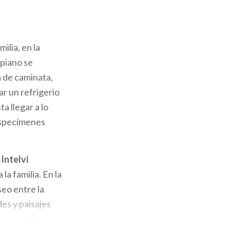
ilia, en la
ipiano se
 de caminata,
ar un refrigerio
a llegar a lo
 especímenes
 Intelvi
la familia. En la
seo entre la
es y paisajes
egada de la