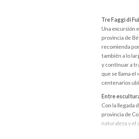
la
Tre Faggi di Fu
navegación
Una excursión en
provincia de Bér
recomienda por 
también a lo la
y continuar a t
que se llama el
centenarios ubic
Entre escultura
Con la llegada d
provincia de Co
naturaleza y el
impresionantes 