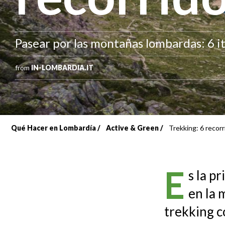
Pasear por las montañas lombardas: 6 it
from
IN-LOMBARDIA.IT
Qué Hacer en Lombardía
Active & Green
Trekking: 6 recorr
Sobrescribir
enlaces
E
s la p
de
en la 
ayuda
trekking c
a