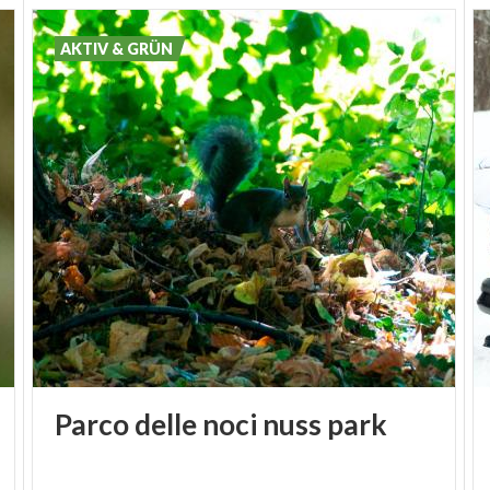
Verbindungsstücken dort, wo die alte Bahntrasse
nicht genutzt werden konnte. Langsam geht es so
AKTIV & GRÜN
durch Ambria,
San Pellegrino Terme
und herbstlich
bunte Wälder. Ein kleiner Umweg auf einem
Saumpfad führt von Oneta zum Anwesen der
reichen Kaufleute Grataroli, dem sog. Harlekinhaus,
wo ein drolliger Diener Dienst hatte, bevor er mit
Straßentheater begann. Weiter nördlich kommt
man nach Cornello dei Tasso, wo früher die Familie
Taxis wohnte, die seit dem 13. Jahrhundert einen
Kurierdienst für die Republik Venedig betrieb. Ein
kleines Museum erinnert an die Geschichte. Ist hier
vielleicht das Wort Taxi entstanden?
Parco
delle
noci
nuss
park
3. Auf der Suche nach den Waldgeistern