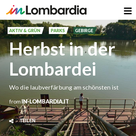
Direkt
zum
AKTIV & GRÜN
PARKS
GEBIRGE
Inhalt
Herbst in der
Lombardei
Wo die laubverfärbung am schönsten ist
from
IN-LOMBARDIA.IT
TEILEN