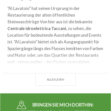
"Al Lavatoio" hat seinen Ursprung in der
Restaurierung der alten öffentlichen
Steinwaschtröge Von hier aus ist die bekannte
Centrale idroelettrica Taccani
, zu sehen, die
Location für bedeutende Ausstellungen und Events
ist. "Al Lavatoio" bietet sich als Ausgangspunkt für
Spaziergänge längs des Flusses inmi
t
ten von Farben
und Natur oder, um das Quartier der Restaurants
und – etwas weiter – der Fischer zu erreichen.
In Alternative dazu, können Sie – direkt neben dem
Lokal – eines der Ausflugsboote gehen, die
ALLES LESEN
Entdeckungsreisen auf dem Fluss von ungefähr
einer Stunde anbieten. Sicher wird Sie diese
prealpine Flusslandschaft verzaubern. Vom Hügel
BRINGEN SIE MICH DORTHIN:
aus kann man eines der wichtigsten Schlosser der