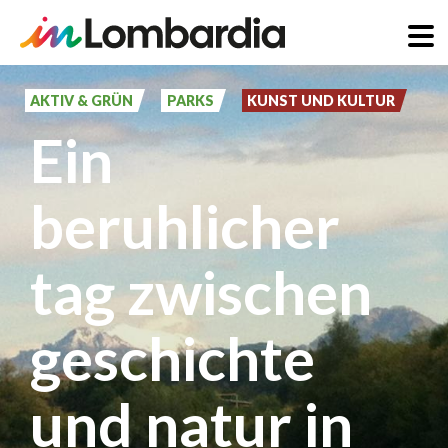
Direkt
zum
AKTIV & GRÜN
PARKS
KUNST UND KULTUR
Inhalt
Ein
beruhlicher
tag zwischen
geschichte
und natur in