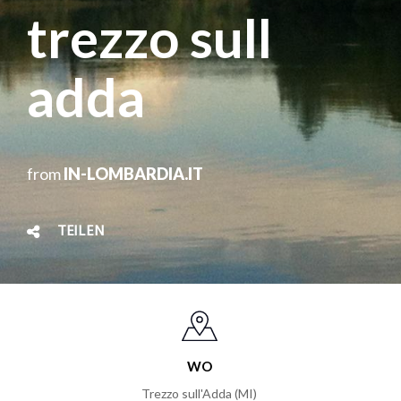
trezzo sull
adda
from
IN-LOMBARDIA.IT
TEILEN
WO
Trezzo sull'Adda (MI)