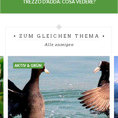
Provinz erreichen: das
Castello Visconteo
, von
TREZZO D'ADDA: COSA VEDERE?
dem Reste der Mauern und der Turm geblieben sind.
Während der vergangenen Kriege ist es mehrmals
zerstört aber glücklicherweise immer wieder
aufgebaut worden.
ZUM GLEICHEN THEMA
Den Sportlern unter ihnen empfehlen wir, ein
Alle anzeigen
Fahrrad zu mieten und längs des Flusses zu fahren,
wobei herrliche Strecken des Adda entdeckt werden
können: die Rocchetta und die Fähre Leonardo,
AKTIV & GRÜN
Brivio, die Schleusen nach einem Entwurf Leonardo
da Vincis, die Brücke Ponte di Paderno, Imbersago
und vieles mehr.
Dieser Ort der Geschichte und Natur mit einem
Hauch Glamour erwartet Sie wenige Kilometer von
Mailand und Bergamo entfernt.