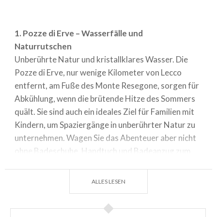
1. Pozze di Erve – Wasserfälle und
Naturrutschen
Unberührte Natur und kristallklares Wasser. Die
Pozze di Erve, nur wenige Kilometer von Lecco
entfernt, am Fuße des Monte Resegone, sorgen für
Abkühlung, wenn die brütende Hitze des Sommers
quält. Sie sind auch ein ideales Ziel für Familien mit
Kindern, um Spaziergänge in unberührter Natur zu
unternehmen. Wagen Sie das Abenteuer aber nicht
ohne Badeschuhe, Handtuch und Badeanzug zum
Wechseln, denn das Wasser ist eisig, klar und sauber
und Ihre Kinder werden der Versuchung nicht
ALLES LESEN
widerstehen können. Denken Sie an ein Picknick?
Seien Sie unbesorgt! Hier finden Sie weitläufige
Wiesen, wo Sie es sich richtig gemütlich machen