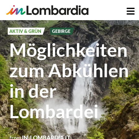
Direkt
zum
AKTIV & GRÜN
GEBIRGE
Inhalt
Möglichkeiten
zum Abkühlen
in der
Lombardei
from
IN-LOMBARDIA.IT