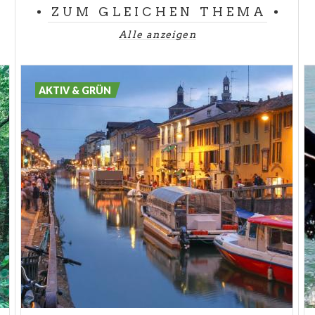
ZUM GLEICHEN THEMA
können.
Alle anzeigen
2. Buche di Nese – Naturbäder in Alzano
AKTIV & GRÜN
Lombardo
Frieden, Entspannung und Stille einen Steinwurf von
Bergamo entfernt. Die Buche di Nese in Alzano
Lombardo sind das ideale Ziel, um der Sommerhitze
zu entfliehen. Ein Spaziergang in unberührter Natur,
entzückende Landschaften, Naturbäder zum
Entspannen, romantische Wege, die Sie die Hitze in
der Stadt vergessen lassen. Empfehlenswert sind
Turnschuhe und bequeme Kleidung. Einige Wege
sind leicht zu begehen, andere sind etwas
schwieriger.