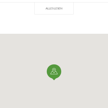
e
Gärten der Lombardei
besichtigen und gönnen Sie sich e
ALLES LESEN
chen Luft.