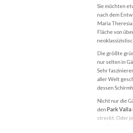
Sie möchten et
nach dem Entwur
Maria Theresia 
Fläche von über
neoklassizistis
Die größte gr
nur selten in 
Sehr fasziniere
aller Welt gesc
dessen Schirmh
Nicht nur die G
den
Park Valla
streckt. Oder j
der
Groane
, d