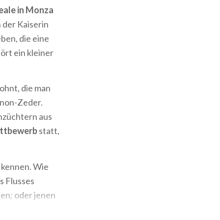
eale in Monza
 der Kaiserin
ben, die eine
ört ein kleiner
ohnt, die man
anon-Zeder.
enzüchtern aus
ettbewerb
statt,
 kennen. Wie
s Flusses
en; oder jenen