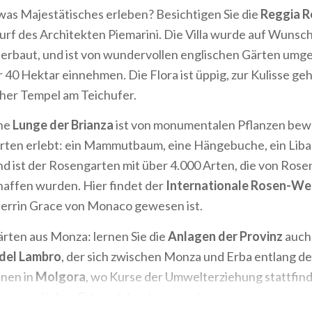
was Majestätisches erleben? Besichtigen Sie die
Reggia R
f des Architekten Piemarini. Die Villa wurde auf Wunsch
erbaut, und ist von wundervollen englischen Gärten umge
 40 Hektar einnehmen. Die Flora ist üppig, zur Kulisse geh
cher Tempel am Teichufer.
üne
Lunge der Brianza
ist von monumentalen Pflanzen bew
Gärten erlebt: ein Mammutbaum, eine Hängebuche, ein Lib
nd ist der Rosengarten mit über 4.000 Arten, die von Ros
haffen wurden. Hier findet der
Internationale Rosen-W
errin Grace von Monaco gewesen ist.
ärten aus Monza: lernen Sie die
Anlagen der Provinz
auch
 del Lambro
, der sich zwischen Monza und Erba entlang de
enen in
Molgora
, wo Kurse der Umwelterziehung stattfind
en man mit dem Fahrrad durchqueren kann.