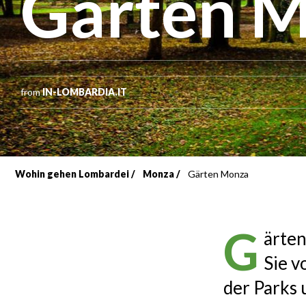
Gärten 
from
IN-LOMBARDIA.IT
Wohin gehen Lombardei
Monza
Gärten Monza
Breadcrumb
G
ärten
Sie v
der Parks 