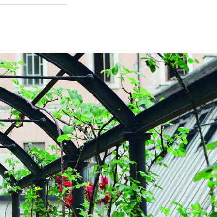
t hat, weiß um
elsen auf der
57 m). Diese
erdanken, den
Planung der
it knapp 600
oren des 1935
n Workshops
nenswert in der
int und ein