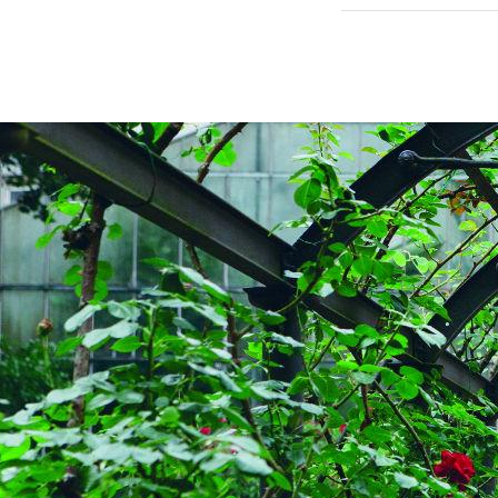
Besuch wert!
2. Nationalpark
Wer das Stilfse
die endlosen Ku
lombardischen S
Straße haben T
Anfang des 19. 
Straße beauftra
km2 ist die Nat
gegründeten Na
oder bei Aktiv
Umgebung: das o
Ausritt zu Pfe