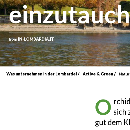
einzutauc
from
IN-LOMBARDIA.IT
Was unternehmen in der Lombardei
Active & Green
Natur 
Breadcrumb
O
rchi
sich
gut dem Kl