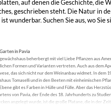
latten, auf denen die Geschichte, die W
oches, geschrieben steht. Die Natur in de
ist wunderbar. Suchen Sie aus, wo Sie s
Garten in Pavia
ewächshaus beherbergt mit viel Liebe Pflanzen aus Amer
öglichen Formen und Varianten vertreten. Auch aus dem A
avese, das sich nicht nur dem Weinanbau widmet. In dem 1
aus Tomaselli und in den Beeten mit einheimischen Pfla
bene gibt es Farben in Hülle und Fülle. Aber das Herzstü
tens von Pavia, der Ende des 18. Jahrhunderts zu Studie
en angelegt wurde, ist die große Platane, die in der Ze
 und die Hüterin seiner gesamten Geschichte ist. Auf jede