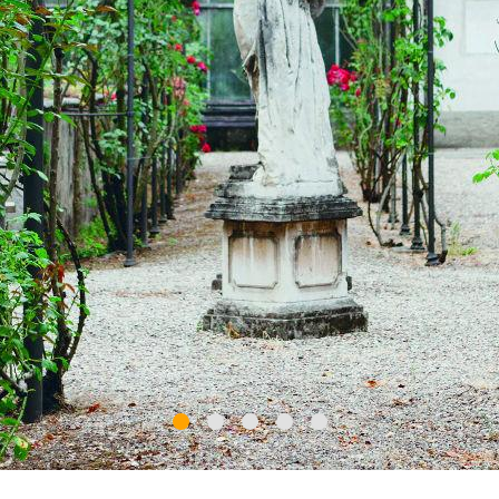
r Villa Melzi d’Eril
 andere Orte, die – ohne einen augenscheinlichen Kontras
inen maurischen Pavillon, ägyptische Statuen, eine als Mu
rinnerungsstücke adaptierte Orangerie, eine Villa aus de
d ein 800 Meter langes Gartenparterre vereinen? Lassen S
nn Sie in der neuklassizistischen Villa Melzi d'Eril in Bell
die für Francesco Melzi d'Eril, dem Vizepräsidenten der 
publik, errichtet wurde. Buchstäblich vom See umgeben s
und Luigi Villoresi gestalteten Gärten. Versuchen Sie, mit
ter den vielen exotischen Pflanzen den Kampferbaum zu 
Sie führen. Geöffnet von März bis Oktober.
in Monza