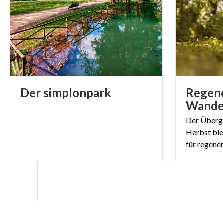
Steinplatten, „
insgesamt, gesc
Gebiet ist als 
Weltkulturerbe
-
Der
simplonpark
Regen
FOTO VILLA MELZI
Der Überg
Herbst bie