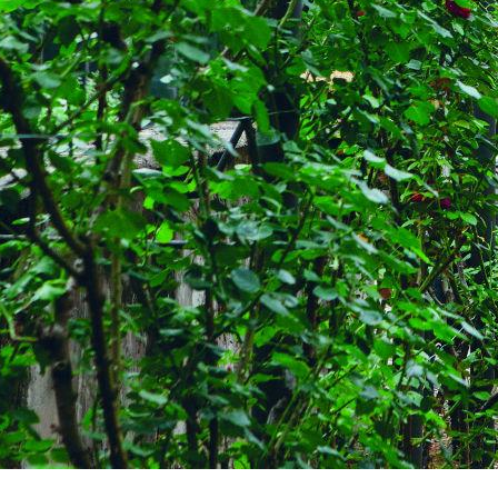
3. Die Gärten de
Kennen Sie noch
eine Kapelle, e
napoleonische E
Jahrhundert un
überraschen, we
See ankommen, 
gegründeten Re
Luigi Canonica 
Geruchssinn un
Blätter werden 
4. Villa Reale 