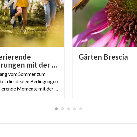
Leinwände“ aus grau-violettem Sandstein, nicht existieren.
hliffen durch die Gletscher und mit spitzen Werkzeugen g
Naturpark geschützt – er ist der erste in Italien, der von 
 erklärt wurde.
erierende
Gärten
Brescia
 D’ERIL | ADOBE STOCK
Wanderungen mit der Familie
ang vom Sommer zum
tet die idealen Bedingungen
für regenerierende Momente mit der Familie auf den Panoramawegen der Lombardei.