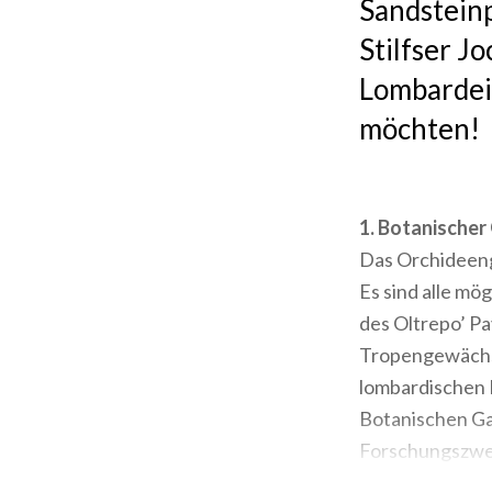
Sandsteinp
Stilfser J
Lombardei 
möchten!
1. Botanischer 
Das Orchideeng
Es sind alle m
des Oltrepo’ P
Tropengewächsh
lombardischen E
Botanischen Gar
Forschungszweck
gepflanzt wurde