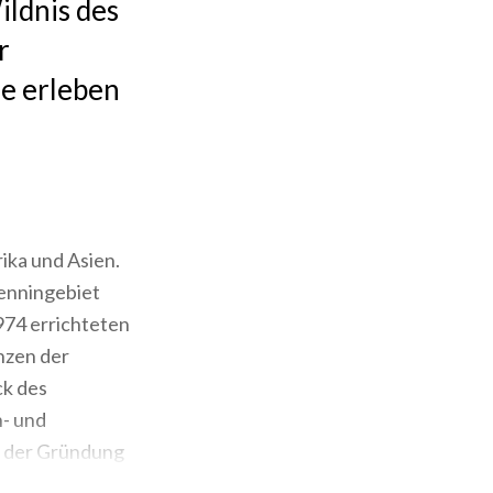
ildnis des
r
ie erleben
ika und Asien.
penningebiet
974 errichteten
nzen der
ck des
n- und
it der Gründung
n Fall einen