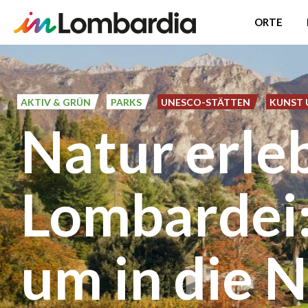
ORTE
Direkt
zum
Inhalt
AKTIV & GRÜN
PARKS
UNESCO-STÄTTEN
KUNST 
Natur erleb
Lombardei: 
um in die 