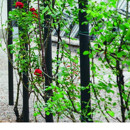
t zu bilden –
seum für
m 19.
ie sich
agio am Comer
von Napoleon
ind die von
 Ihrem
erkennen. Die