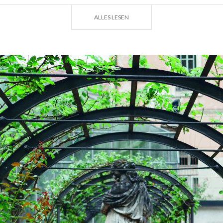
ALLES LESEN
 Stilfser Joch
r Joch schon einmal zu Fuß oder mit dem Fahrrad bewältig
rven, die sich zwischen Wäldern, Almwiesen und kahlen F
eite bis zum höchsten Pass Italiens hinaufschlängeln (2.7
rekker und Radfahrer dem Ingenieur Carlo Donegani zu v
Jahrhunderts Franz II. von Habsburg-Lothringen mit der 
gt hat, die Bormio mit dem Vinschgau verbinden sollte. M
ionalparkregion in der Lombardei die größte der drei Sekt
tionalparks. Dieser kann auf geführten Wanderungen, i
itäten im Besucherzentrum Valfurva erkundet werden. Loh
bere Braulio-Tal, das aus einer anderen Zeit zu sein sche
rd um die Cancano-Seen.