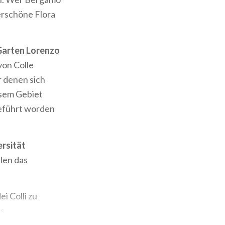
erschöne Flora
Garten Lorenzo
von Colle
r denen sich
iesem Gebiet
geführt worden
ersität
len das
i Colli zu
es