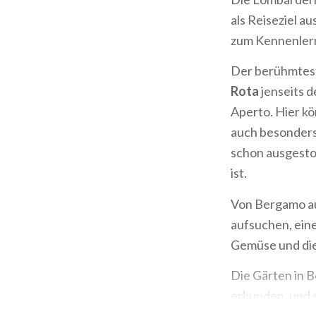
als Reiseziel 
zum Kennenler
Der berühmtest
Rota
jenseits d
Aperto. Hier kö
auch besonders 
schon ausgesto
ist.
Von Bergamo au
aufsuchen, eine
Gemüse und die
Die Gärten in B
erkunden, und s