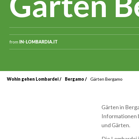
Gärten 
from
IN-LOMBARDIA.IT
Wohin gehen Lombardei
Bergamo
Gärten Bergamo
Breadcrumb
Gärten in Berga
Informationen 
und Gärten.
Die Lombardei i