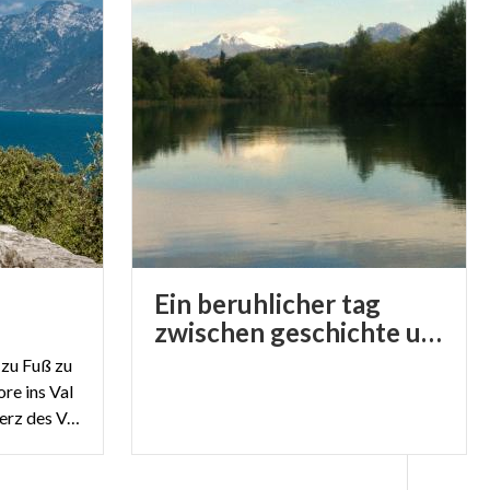
Ein beruhlicher tag
zwischen geschichte und natur in trezzo sull adda
 zu Fuß zu
re ins Val
Camonica, von Pavese ins Herz des Val Masino.