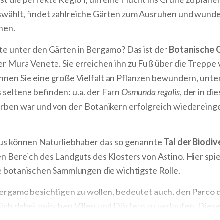
auswählt, findet zahlreiche Gärten zum Ausruhen und wund
nen.
e unter den Gärten in Bergamo? Das ist der
Botanische 
er Mura Venete. Sie erreichen ihn zu Fuß über die Treppe 
nnen Sie eine große Vielfalt an Pflanzen bewundern, unte
seltene befinden: u.a. der Farn
Osmunda regalis
, der in d
rben war und von den Botanikern erfolgreich wiederein
s können Naturliebhaber das so genannte
Tal der Biodiv
n Bereich des Landguts des Klosters von Astino. Hier spie
 botanischen Sammlungen die wichtigste Rolle.
ergamo besichtigen zu wollen, bedeutet auch, den Parco de
ich dabei zwischen Villen und Dörfern zu verlaufen. Dies