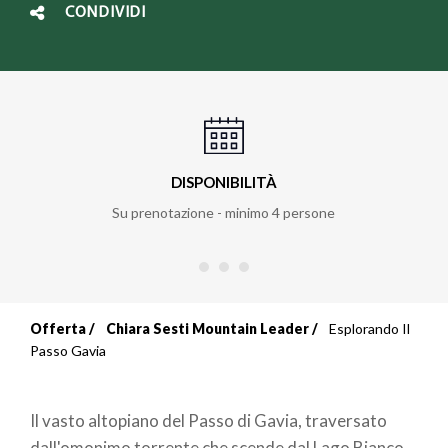
CONDIVIDI
DISPONIBILITÀ
Su prenotazione - minimo 4 persone
Offerta
Chiara Sesti Mountain Leader
Esplorando Il
Briciole
Passo Gavia
di
Il vasto altopiano del Passo di Gavia, traversato
pane
dall'omonimo torrente che scende dal Lago Bianco