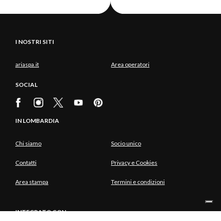
I NOSTRI SITI
ariaspa.it
Area operatori
SOCIAL
IN LOMBARDIA
Chi siamo
Socio unico
Contatti
Privacy e Cookies
Area stampa
Termini e condizioni
INTEGRATO CON