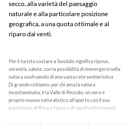
secco, alla varietà del paesaggio
naturale e alla particolare posizione
geografica, a una quota ottimale e al
riparo dai venti.
Per il turista sostare a Sondalo significa riposo,
serenità, salute, con la possibilità di immergersi nella
natura usufruendo di una vasta rete sentieristica
Di grande richiamo, per chi ama la natura
incontaminata, è la Valle di Rezzalo, un vero e
proprio museo naturalistico all’aperto con il suo
patrimonio di flora e fauna e di significativi esempi
di architettura rurale. Agli appassionati di
mineralogia il territorio di Sondalo, lungo itinerari