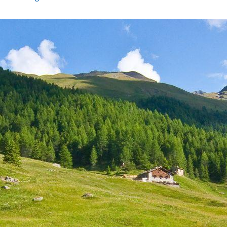
degenza, di cui otto “padiglioni tipo” tutti uguali, e
uno chirurgico. Si tratta d’imponenti edifici di nove
piani, dall’architettura solenne e monumentale
dell’era fascista, collegati tra loro da un’ampia rete
stradale pavimentata in porfido. Il tutto è immerso
in una vasta area boscosa di trentaquattro ettari
con abeti, larici, cedri deodara, tuie, ibisco, olmi, tigli.
I percorsi naturalistici tra le tipiche e pittoresche
baite, permettono un’immersione totale nella flora e
nella fauna locali.
Partendo da Sondalo è possibile compiere alcune
interessanti escursioni sugli alpeggi circostanti. I
percorsi qui segnalati si snodano su strade di
montagna (che presentano anche ripide salite) e
sono di difficoltà medio – bassa.