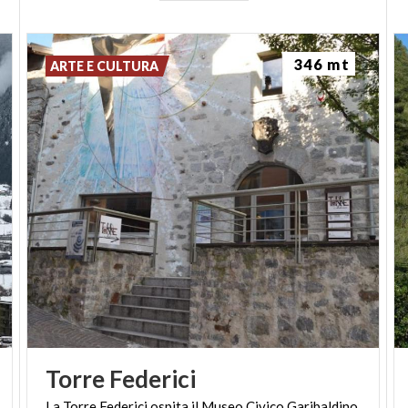
346 mt
ARTE E CULTURA
Torre
Federici
La
Torre
Federici
ospita
il
Museo
Civico
Garibaldino