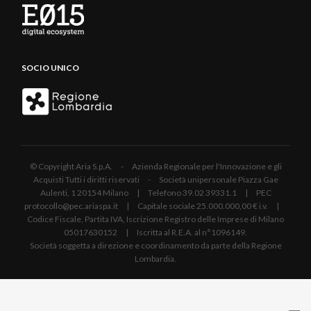
SOCIO UNICO
© Copyright Aria S.p.A. - Azienda Regionale per l'Innovazione e gli
Acquisti Tutti i diritti riservati - Società unipersonale Piazza Gae
Aulenti, 1 20154 Milano | Telefono 39.02 39331.1 | PEC
protocollo@pec.ariaspa.it | Capitale sociale 25.000.000,00 € i.v. |
Codice Fiscale, Partita IVA, Iscrizione Registro delle Imprese di Milano
05017630152 | Iscritta al R.E.A. al n°1096149.
Società soggetta a direzione e coordinamento da parte della Regione
Lombardia.