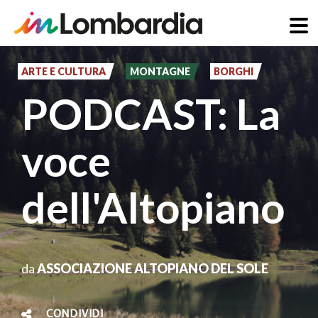
Salta
al
ARTE E CULTURA
MONTAGNE
BORGHI
contenuto
PODCAST: La
principale
voce
dell'Altopiano
da
ASSOCIAZIONE ALTOPIANO DEL SOLE
CONDIVIDI