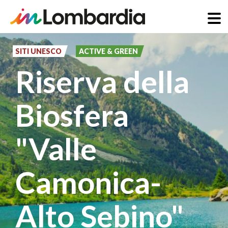
Salta
al
SITI UNESCO
ACTIVE & GREEN
contenuto
Riserva della
principale
Biosfera
"Valle
Camonica-
Alto Sebino"