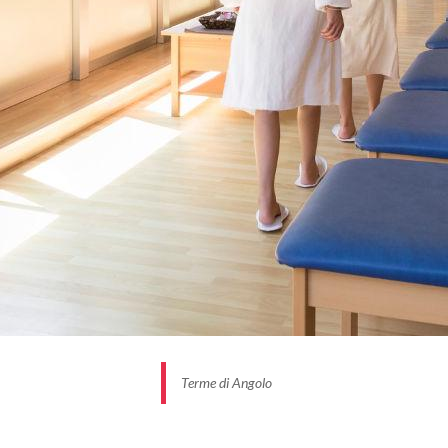
stomaco, dell'intestino, dei reni e delle vie urinarie,
oltre che per inalazioni efficaci nel trattamento di
disturbi delle vie respiratorie.
Con l’acqua di
Fonte Nuova
, invece, classificabile
come “solfato-calcicomagnesiaca”, vengono
preparati cosmetici termali emollienti, idratanti ed
esfolianti, alla mandorla, al mirtillo, al lampone.
Delicatamente profumati e piacevolissimi, da
provare in loco, ma anche
acquistare e portare a casa.
5 MOTIVI PER SCEGLIERE ANGOLO
Nel centro di Angolo, fontane, portali in pietra,
Terme di Angolo
affreschi, volte e balconi ligneiraccontano la
storia del paese. Tra gli edifici più antichi, Casa