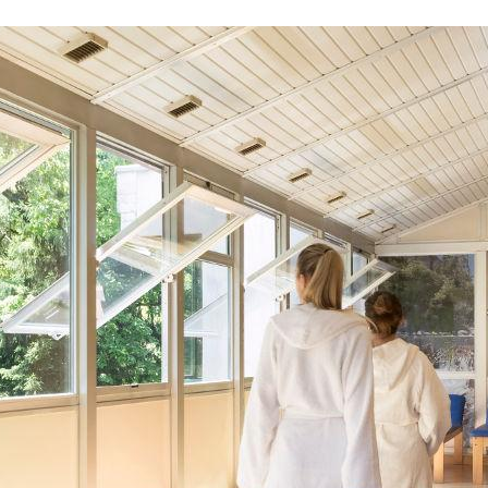
35.000 metri quadrati.
Qui, tra cure termali ed elioterapiche, fanghi, bagni,
massaggi e passeggiate disintossicanti, potrete
regalarvi non solo qualche ora di pausa, ma anche
qualche giorno di relax, visto che la struttura
dispone di un'ottantina di camere doppie.
L'ambiente tranquillo, il percorso vita che si snoda
nel parco e le piscine all'aperto
rendono le Terme di Angolo un luogo adatto a tutta
la famiglia. Qualche notizia in più sulle sue acque? Il
centro è alimentato da due fonti distinte.
La
fonte San Silvestro
, classificabile come
"solfatobicarbonato-alcalino-terrosa", è utilizzata,
sotto il controllo dello staff medico del
poliambulatorio, nella cura delle malattie dello