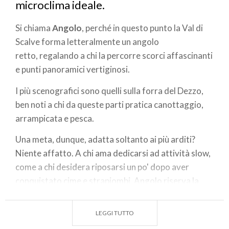
microclima ideale.
Si chiama
Angolo
, perché in questo punto la Val di
Scalve forma letteralmente un angolo
retto, regalando a chi la percorre scorci affascinanti
e punti panoramici vertiginosi.
I più scenografici sono quelli sulla forra del Dezzo,
ben noti a chi da queste parti pratica canottaggio,
arrampicata e pesca.
Una meta, dunque, adatta soltanto ai più arditi?
Niente affatto. A chi ama dedicarsi ad attività slow,
come a chi desidera riposarsi un po' dopo aver
conquistato cime e strapiombi, Angolo riserva la
pacifica atmosfera e le acque salutari delle sue
terme,
LEGGI TUTTO
circondate da un immenso parco pianeggiante di