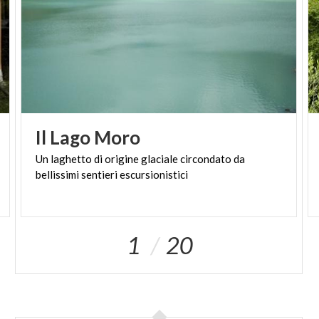
Orobie.
Nella zona, gli amanti del trekking possono
scegliere diversi itinerari. Tra gli altri, il
Sentiero 560 proposto dal Cai, che partendo
da Angolo Terme porta al Colle di Vareno.
Il
Lago
Moro
Un
laghetto
di
origine
glaciale
circondato
da
bellissimi
sentieri
escursionistici
1
20