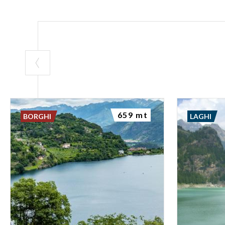
659 mt
BORGHI
LAGHI