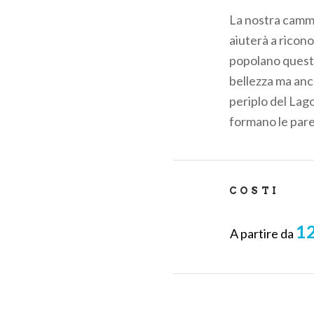
di
La nostra cammin
pane
aiuterà a ricono
popolano questo
bellezza ma anc
periplo del Lag
formano le pare
COSTI
12
A partire da