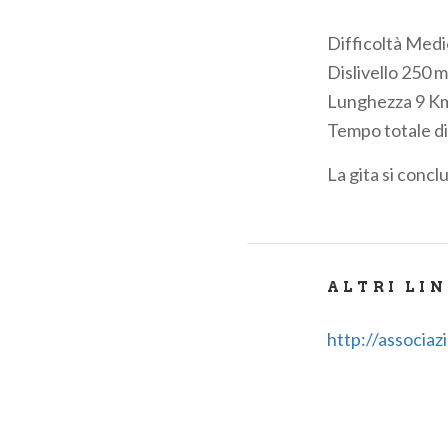
Difficoltà Medi
Dislivello
250 m
Lunghezza
9 K
Tempo totale d
La gita si concl
ALTRI LI
http://associaz