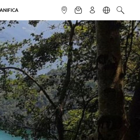
IANIFICA
INFOPOINT
NEWSLETTER
ISCRIVITI
LINGUA
CERCA