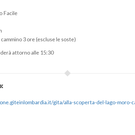
o Facile
m
i cammino
3 ore (escluse le soste)
uderà attorno alle 15:30
NK
ione.giteinlombardia.it/gita/alla-scoperta-del-lago-moro