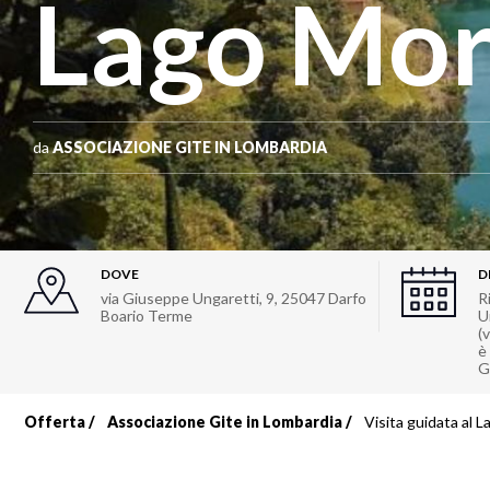
Lago Mo
da
ASSOCIAZIONE GITE IN LOMBARDIA
DOVE
D
via Giuseppe Ungaretti, 9
,
25047
Darfo
R
Boario Terme
U
(
è
G
Offerta
Associazione Gite in Lombardia
Visita guidata al 
Briciole