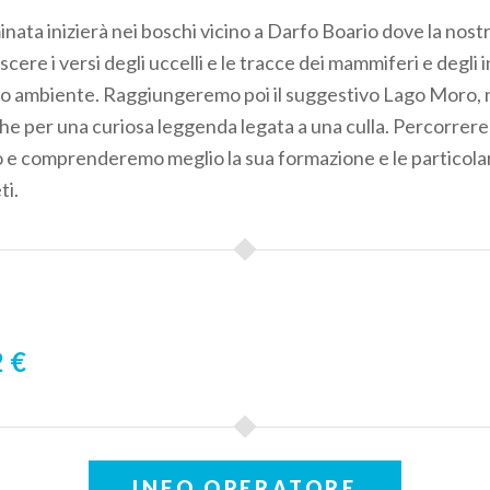
ata inizierà nei boschi vicino a Darfo Boario dove la nostr
scere i versi degli uccelli e le tracce dei mammiferi e degli 
 ambiente. Raggiungeremo poi il suggestivo Lago Moro, n
he per una curiosa leggenda legata a una culla. Percorrere
o e comprenderemo meglio la sua formazione e le particola
ti.
 €
INFO OPERATORE