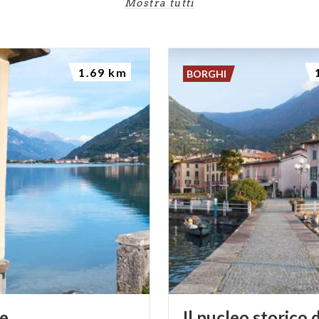
Mostra tutti
1.69 km
BORGHI
e
Il nucleo storico d