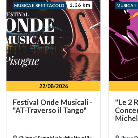
1.36 km
MUSICA E SPETTACOLO
MUSICA E
22/08/2026
Festival
Onde
Musicali
-
"Le 2 R
"AT-Traverso
il
Tango"
Concer
Michel
Chiesa di Santa Maria della Neve Via
Parco Co