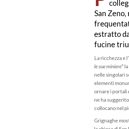
colleg
San Zeno, r
frequentat
estratto d
fucine tri
La ricchezza e l
le sue miniere
” l
nelle singolari 
elementi monume
ornare i portali
ne ha suggerito 
collocano nel p
Grignaghe mostr
la chiesa di San