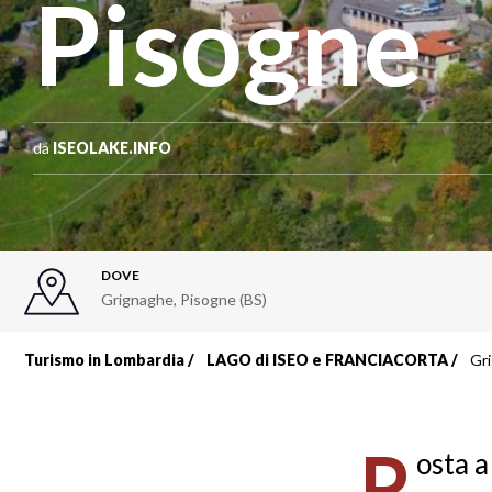
Pisogne
da
ISEOLAKE.INFO
DOVE
Grignaghe, Pisogne (BS)
Turismo in Lombardia
LAGO di ISEO e FRANCIACORTA
Gr
Briciole
di
P
osta a
pane