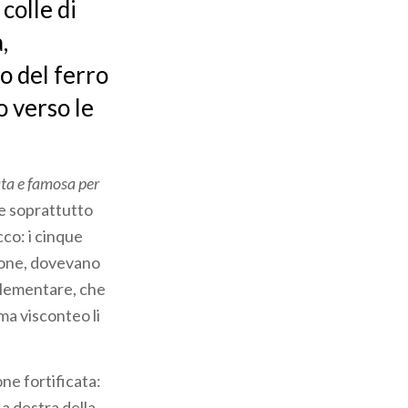
colle di
,
o del ferro
o verso le
ta e famosa per
 e soprattutto
cco: i cinque
zione, dovevano
 elementare, che
ma visconteo li
ne fortificata:
 a destra della