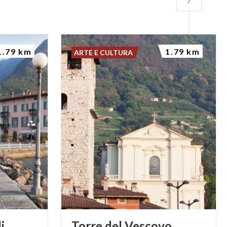
1.79 km
1.79 km
ARTE E CULTURA
i
Torre
del
Vescovo