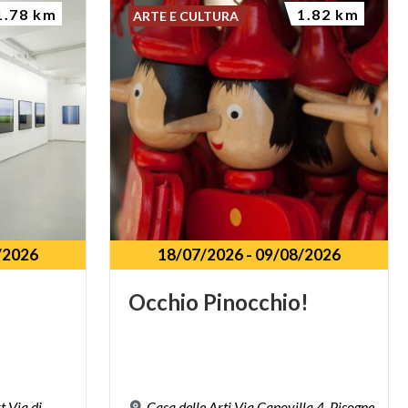
1.78 km
1.82 km
ARTE E CULTURA
/2026
18/07/2026
-
09/08/2026
Occhio
Pinocchio!
t Via di
Casa delle Arti Via Capovilla 4, Pisogne