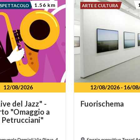
1.56 km
 SPETTACOLO
ARTE E CULTURA
12/08/2026
12/08/2026
-
16/08
ive del Jazz" -
Fuorischema
to "Omaggio a
 Petrucciani"
munale Damioli Via Pieve, 4,
Spazio espositivo Torcol Ar