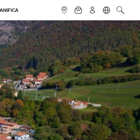
IANIFICA
INFOPOINT
NEWSLETTER
ISCRIVITI
LINGUA
CERCA