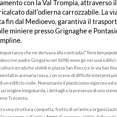
amento con la Val Trompia, attraverso il 
icalcato dall’odierna carrozzabile. La via
a fin dal Medioevo, garantiva il trasport
alle miniere presso Grignaghe e Pontasi
umpline.
’importanza che ne derivava alla contrada (“
Terra ben popola
a descrive padre Gregorio nel 1698
)
emerge nei suoi edifici
sculture erratiche visibili in piazza San Rocco e in via San Ro
ntali in arenaria rossa, con scene di difficile interpreta
 di un edificio civile. Nonostante il plasticismo vigoroso ed
un’origine longobarda, i dettagli e la presenza di uno stem
ieno Trecento.
a una struttura compatta, frutto di un’antica organizzazio
 Rocco sorge sull’antica
torre
di accesso, visibile dalle scale