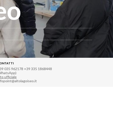
eo
ONTATTI
39 035 962178 +39 335 1868448
WhatsApp)
to ufficiale
nfopoint@altolagoiseo.it