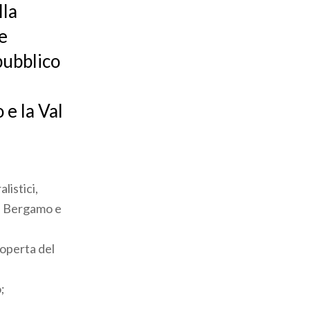
lla
te
pubblico
 e la Val
listici,
 di Bergamo e
coperta del
;