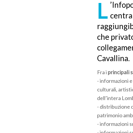
L
’Infopo
pane
centra
raggiungib
che privato
collegament
Cavallina.
Fra i
principali 
- informazioni e 
culturali, artis
dell’intera Lom
- distribuzione 
patrimonio ambie
- informazioni su
- informazioni su