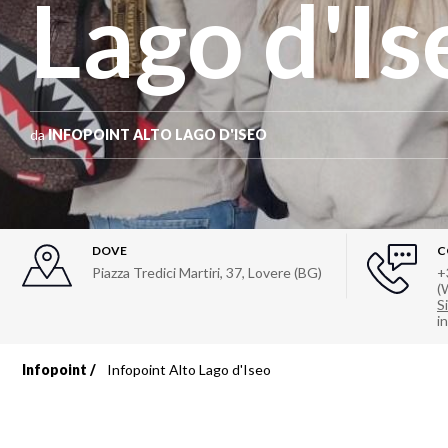
Lago d'Is
da
INFOPOINT ALTO LAGO D'ISEO
DOVE
C
Piazza Tredici Martiri, 37, Lovere (BG)
+
(
Si
i
Infopoint
Infopoint Alto Lago d'Iseo
Briciole
di