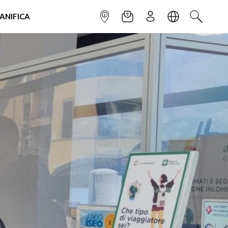
IANIFICA
INFOPOINT
NEWSLETTER
ISCRIVITI
LINGUA
CERCA