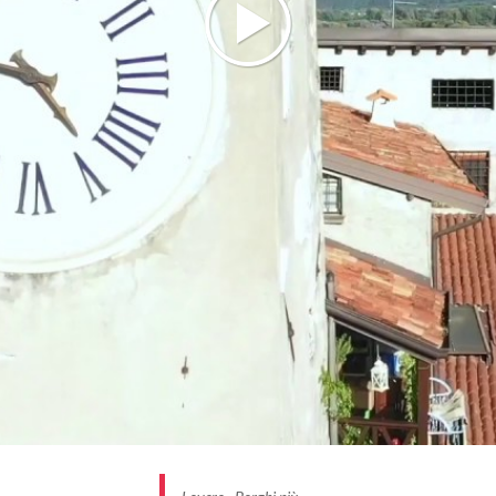
conservata preziosamente tra le mura delle chiese
del borgo o nella prestigiosa
Pinacoteca Tadini
, in
cui una concentrazione di capolavori (tra cui il
Canova) è sempre a disposizione di loveresi e
viaggiatori.
BORGHI PIÙ BELLI D’ITALIA #INLOMBARDIA