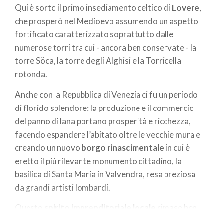
Qui è sorto il primo insediamento celtico di
Lovere
,
che prosperò nel Medioevo assumendo un aspetto
fortificato caratterizzato soprattutto dalle
numerose torri tra cui - ancora ben conservate - la
torre Söca, la torre degli Alghisi e la Torricella
rotonda.
Anche con la Repubblica di Venezia ci fu un periodo
di florido splendore: la produzione e il commercio
del panno di lana portano prosperità e ricchezza,
facendo espandere l’abitato oltre le vecchie mura e
creando un nuovo
borgo rinascimentale
in cui è
eretto il più rilevante monumento cittadino, la
basilica di Santa Maria in Valvendra, resa preziosa
da grandi artisti lombardi.
Questo
spirito imprenditoriale locale
rimase ben