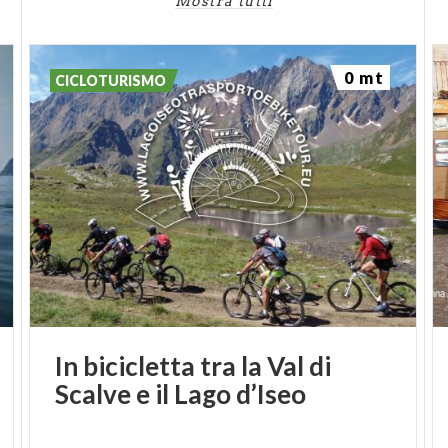
Mostra tutti
0 mt
CICLOTURISMO
In
bicicletta
tra
la
Val
di
Scalve
e
il
Lago
d’Iseo