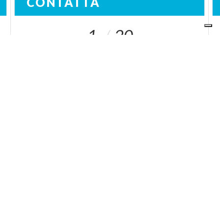
CONTATTA
1
20
I NOSTRI SITI
ariaspa.it
Area operatori
SOCIAL
IN LOMBARDIA
Chi siamo
Socio unico