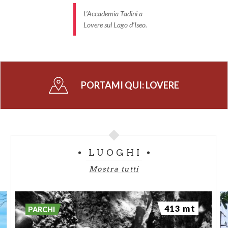
L’Accademia Tadini a
Lovere sul Lago d’Iseo.
PORTAMI QUI:
LOVERE
LUOGHI
Mostra tutti
413 mt
PARCHI