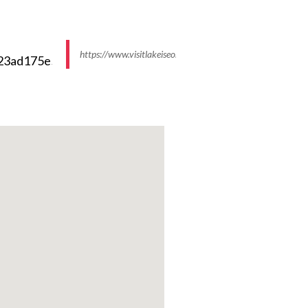
https://www.visitlakeiseo.info//media/k2/items/cache
overe-Clusone.
one a gomito
ata Sovere
Via Canneto.
piccoli da 30
tta pensilina
campo). Con