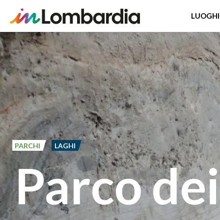
LUOGHI
Salta
al
contenuto
principale
PARCHI
LAGHI
Parco dei