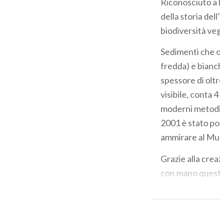
Riconosciuto a l
della storia del
biodiversità vege
Sedimenti che og
fredda) e bianch
spessore di oltr
visibile, conta
moderni metodi d
2001 è stato por
ammirare al Mu
Grazie alla crea
con mano quest
i 20.800 sottili
soltanto nella 