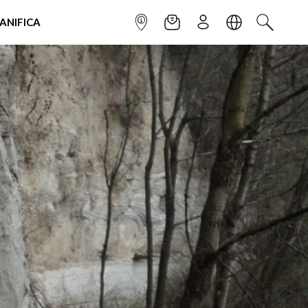
IANIFICA
INFOPOINT
NEWSLETTER
ISCRIVITI
LINGUA
CERCA