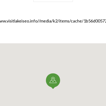
al parco
l campo sportivo di Sovere dalla strada provinciale SP 53 L
mpo sportivo vi è un ampio parcheggio libero. Una deviazi
 proviene da Clusone), segnalata dalla pensilina della ferm
inea SAB Lovere, immette in Via Gen. Dalla Chiesa e poi in 
 al campo sportivo è praticabile solo per i pullman turistici 
man grandi si consiglia di far scendere i visitatori alla sudde
campo) oppure all’innesto con Via Canneto (100 metri dal 
 linea SAB Lovere Clusone, fermata Sovere Canneto.