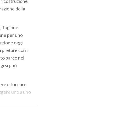
a ricostruzione
trazione della
 (stagione
ione per uno
orzione oggi
rpretare con i
sto parco nel
gi si può
cere e toccare
ggere uno a uno
al mondo, che