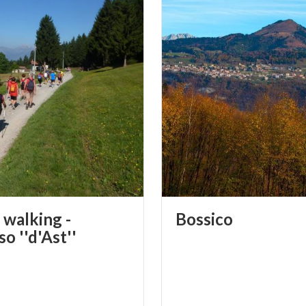
 walking -
Bossico
o ''d'Ast''