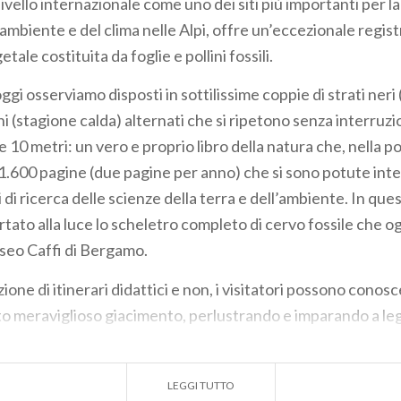
ivello internazionale come uno dei siti più importanti per l
l’ambiente e del clima nelle Alpi, offre un’eccezionale regis
tale costituita da foglie e pollini fossili.
gi osserviamo disposti in sottilissime coppie di strati neri
i (stagione calda) alternati che si ripetono senza interruz
e 10 metri: un vero e proprio libro della natura che, nella p
 41.600 pagine (due pagine per anno) che si sono potute inte
i ricerca delle scienze della terra e dell’ambiente. In que
tato alla luce lo scheletro completo di cervo fossile che og
seo Caffi di Bergamo.
zione di itinerari didattici e non, i visitatori possono conos
o meraviglioso giacimento, perlustrando e imparando a le
ssimi strati (varve): uno dei "calendari" di pietra più lunghi 
sua parte visibile, documenta almeno ventimila anni.
LEGGI TUTTO