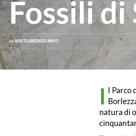
Fossili d
da
VISITLAKEISEO.INFO
I
l Parco 
Borlezza
natura di 
cinquantam