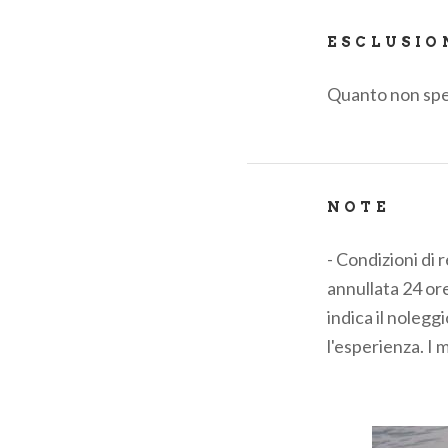
ESCLUSIO
Quanto non spec
NOTE
- Condizioni di 
annullata 24 ore
indica il nolegg
l'esperienza. I