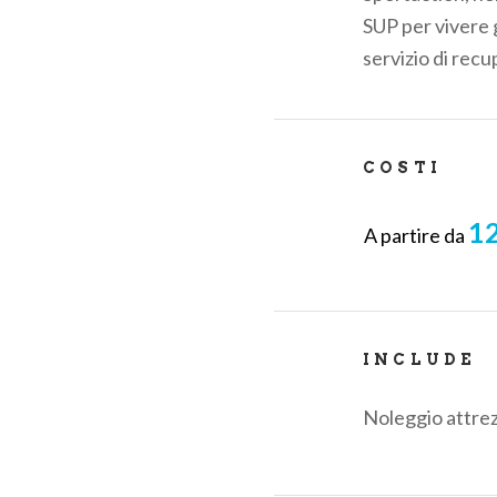
pane
SUP per vivere g
servizio di re
COSTI
12
A partire da
INCLUDE
Noleggio attre