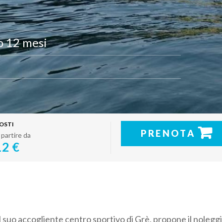
o 12 mesi
OSTI
PRENOTA
 partire da
12 €
l suo accogliente centro sportivo di Grè, propone il noleggi