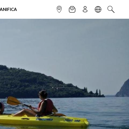
IANIFICA
INFOPOINT
NEWSLETTER
ISCRIVITI
LINGUA
CERCA