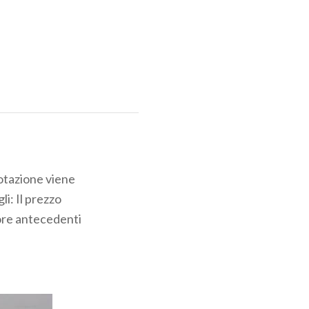
notazione viene
li: Il prezzo
 ore antecedenti