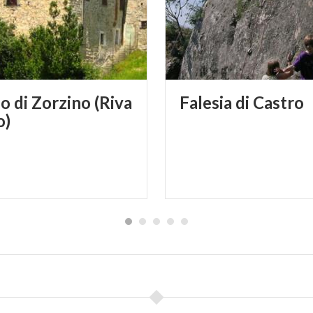
o di Zorzino (Riva
Falesia
di
Castro
o)