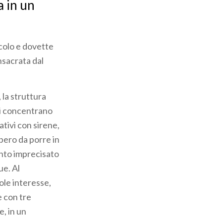
a in un
ecolo e dovette
nsacrata dal
 la struttura
 si concentrano
ativi con sirene,
bero da porre in
ento imprecisato
ue. Al
le interesse,
e con tre
e, in un