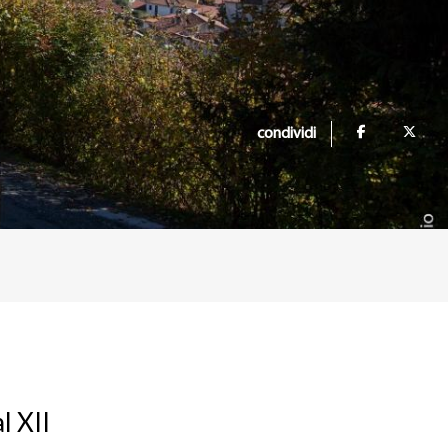
condividi
l XII