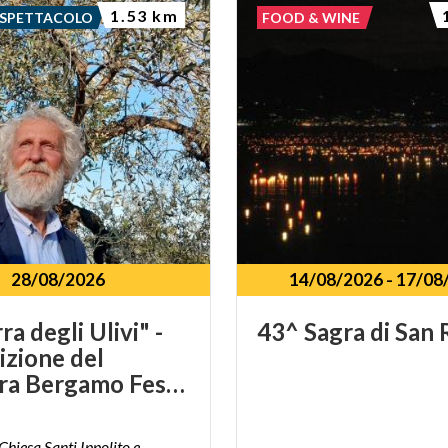
1.53 km
 SPETTACOLO
FOOD & WINE
28/08/2026
14/08/2026
-
17/08
ra degli Ulivi" -
43^
Sagra
di
San
izione del
deSidera Bergamo Festival
Chiesa Santi Ippolito e