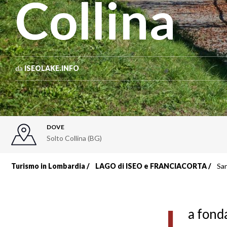
Collina
da
ISEOLAKE.INFO
DOVE
Solto Collina (BG)
Turismo in Lombardia
LAGO di ISEO e FRANCIACORTA
San
Briciole
di
L
a fonda
pane