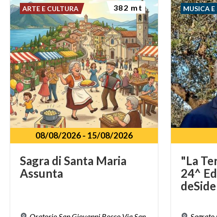
382 mt
ARTE E CULTURA
MUSICA E
08/08/2026
-
15/08/2026
Sagra
di
Santa
Maria
"La Ter
Assunta
24^ Ed
Oratorio San Giovanni Bosco Via San
Sagrato 