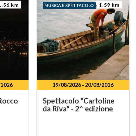
1.56 km
1.59 km
MUSICA E SPETTACOLO
/2026
19/08/2026
-
20/08/2026
Rocco
Spettacolo
"Cartoline
da
Riva"
-
2^
edizione