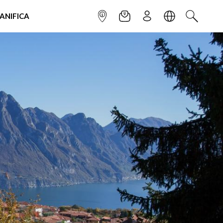
IANIFICA
INFOPOINT
NEWSLETTER
ISCRIVITI
LINGUA
CERCA