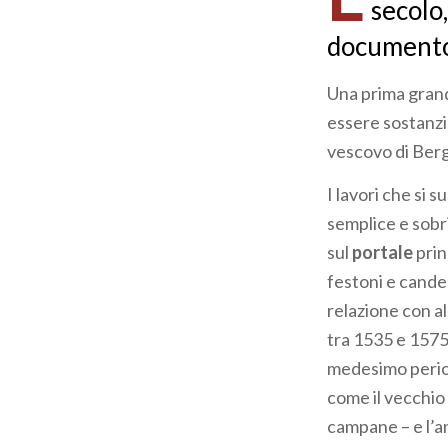
secolo
documento
Una prima grand
essere sostanzi
vescovo di Ber
I lavori che si
semplice e sobri
sul
portale
prin
festoni e cande
relazione con a
tra 1535 e 1575;
medesimo perio
come il vecchio 
campane – e l’a