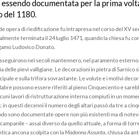
, essendo documentata per la prima volt
 del 1180.
e opera di riedificazione fu intrapresa nel corso del XV s
almente terminata il 24 luglio 1471, quando la chiesa fu co
gamo Ludovico Donato.
 susseguirono nei secoli mantennero, nel paramento esterno,
a delle pievi valligiane. Le decorazioni in pietra di Sarnico
cipale e sulla trifora sovrastante. Le volute e i motivi decor
labre possono essere riferiti al pieno Cinquecento e sareb
lcuni lavori di ristrutturazione interna compiuti in un mom
 in questi decenni il numero degli altari passò da tre a cinq
do sono documentate opere non più esistenti ma di notevo
campanile – assai diverso da quello attuale, a forma di torr
ntica ancona scolpita con la
Madonna Assunta
, chiusa da ant