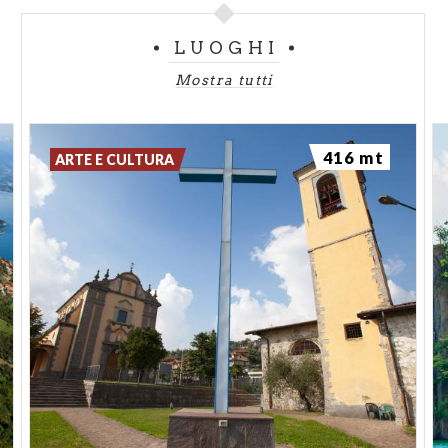
oggi caratterizzata dalla presenza di edifici in
muratura e da una torre. È probabile che da questa
LUOGHI
fase gli abitanti abbiano iniziato a spostarsi più a
Mostra tutti
ovest nell’area dell’attuale nucleo di Zorzino, dove
effettivamente sono osservabili edifici di XIII e XIV
secolo.
416 mt
ARTE E CULTURA
La residenza signorile del castello fu ampliata nel
corso del XIV secolo, ma all’inizio del XV secolo
venne in parte demolita. Fu subito restaurata e poi
ricostruita, e nel 1502 la proprietà nel castello,
ormai ridotto a semplice residenza, viene descritta
come una “
Domum seu petias terre casata solerata et
copata iacente in territorio di Zorzino ubi dicitur in
Castello quam domum solita est gaudere Andreas fq.
Johannis de dicto Lazeri”
.
Nel 1774 è documentata una “casa della Torre” in