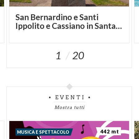
cui verosimilmente dobbiamo identificare l’edificio
principale del castello di Zorzino.
San Bernardino e Santi
Ippolito e Cassiano in Santa Croce
Francesco Macario
1
20
EVENTI
Mostra tutti
442 mt
MUSICA E SPETTACOLO