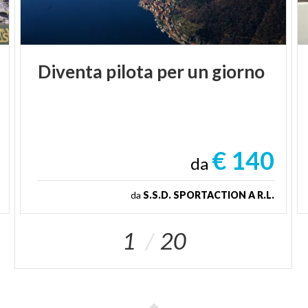
Diventa
pilota
per
un
giorno
€ 140
da
da
S.S.D. SPORTACTION A R.L.
1
20