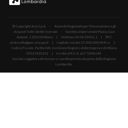
© Copyright Aria S.p.A. - Azienda Regionale per l'Innovazione e gli
Acquisti Tutti i diritti riservati - Società unipersonale Piazza Gae
Aulenti, 1 20154 Milano | Telefono 39.02 39331.1 | PEC
protocollo@pec.ariaspa.it | Capitale sociale 25.000.000,00 € i.v. |
Codice Fiscale, Partita IVA, Iscrizione Registro delle Imprese di Milano
05017630152 | Iscritta al R.E.A. al n°1096149.
Società soggetta a direzione e coordinamento da parte della Regione
Lombardia.