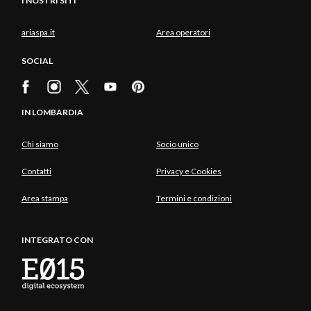
I NOSTRI SITI
ariaspa.it
Area operatori
SOCIAL
IN LOMBARDIA
Chi siamo
Socio unico
Contatti
Privacy e Cookies
Area stampa
Termini e condizioni
INTEGRATO CON