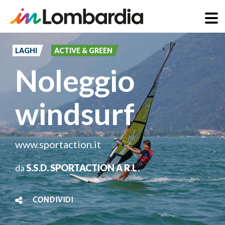
Salta
al
LAGHI
ACTIVE & GREEN
contenuto
Noleggio
principale
windsurf
www.sportaction.it
da
S.S.D. SPORTACTION A R.L.
CONDIVIDI