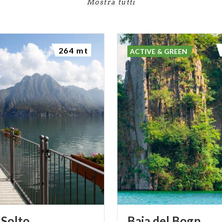
Mostra tutti
, se ne trova un altro posto su più livelli con portali al pian
re costruito nel XIV secolo.
264 mt
ACTIVE & GREEN
oni
Solto
Baia
del
Bogn