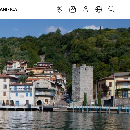
IANIFICA
INFOPOINT
NEWSLETTER
ISCRIVITI
LINGUA
CERCA