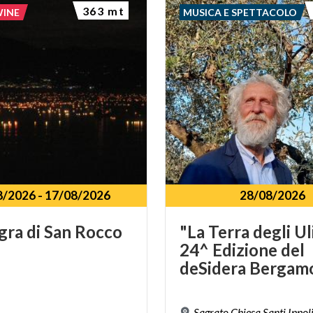
363 mt
WINE
MUSICA E SPETTACOLO
8/2026
-
17/08/2026
28/08/2026
gra
di
San
Rocco
"La Terra degli Uli
24^ Edizione del
Sagrato Chiesa Santi Ippoli