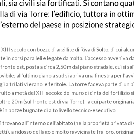
, sia civili sia fortificati. Si contano qua
lla di via Torre: l’edificio, tuttora in otti
’esterno del paese in posizione strategic
XIII secolo con bozze di argillite di Riva di Solto, di cui alc
e in corsi paralleli e legate da malta. L’accesso avveniva da
 fronte est, posta a circa 2,50 m dal piano stradale, cui si sa
ovibile; all’ultimo piano a sud si apriva una finestra per l’a
i altri lati vi erano le feritoie. La torre faceva parte di un
ruito a metà del XIII secolo: del muro di cinta del fortilizio 
tre 20 m (sul fronte est di via Torre), la cui parte originaria 
è in bozze bugnate di alto livello tecnico-esecutivo.
i trovano all’interno dell’abitato (nella proprietà privata di 
etti), a ridosso del lago e molto ravvicinate fra loro, origin