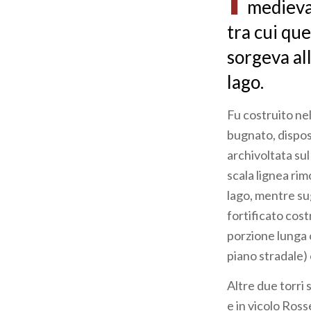
medievali
tra cui que
sorgeva all
lago.
Fu costruito nel 
bugnato, dispost
archivoltata sul
scala lignea rim
lago, mentre sugl
fortificato cost
porzione lunga ol
piano stradale) 
Altre due torri s
e in vicolo Ross