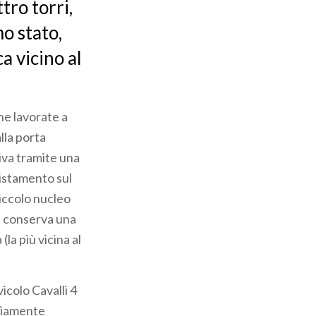
ttro torri,
mo stato,
a vicino al
une lavorate a
lla porta
liva tramite una
vvistamento sul
 piccolo nucleo
si conserva una
(la più vicina al
vicolo Cavalli 4
ariamente