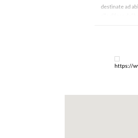
destinate ad abi
alla difesa del 
costruito a mezz
Nel borgo vi son
ogni vicolo si 
significativi si
terra due abitaz
bianco, e rialzat
Sul fronte ovest
meglio preserva
malta segnata da
assieme al port
una casa realiz
tamponato e l’al