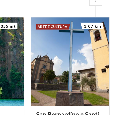
o terra e triplo
355 mt
1.07 km
ARTE E CULTURA
San Bernardino e Santi