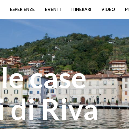
ESPERIENZE
EVENTI
ITINERARI
VIDEO
P
 le case
 di Riva