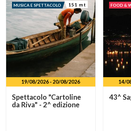
151 mt
MUSICA E SPETTACOLO
FOOD & 
19/08/2026
-
20/08/2026
14/0
Spettacolo
"Cartoline
43^
Sa
da
Riva"
-
2^
edizione