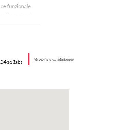
vece funzionale
t sul lungolago)
o: entrando in
i complessi più
nta al piano
https://www.visitlakeiseo.info//media/k2/items/cache
olto in calcare
 delle case
i legati da
 XIII secolo
 4, si incontra
rchitravati (uno
lo.