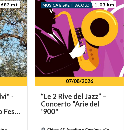
683 mt
1.03 km
MUSICA E SPETTACOLO
07/08/2026
vi" -
“Le 2 Rive del Jazz” –
Concerto "Arie del
deSidera Bergamo Festival
'900"
to e
Chiesa SS. Ippolito e Cassiano Via