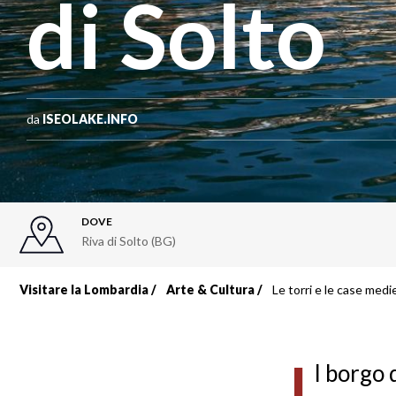
di Solto
da
ISEOLAKE.INFO
DOVE
Riva di Solto (BG)
Visitare la Lombardia
Arte & Cultura
Le torri e le case medie
Briciole
di
I
l borgo 
pane