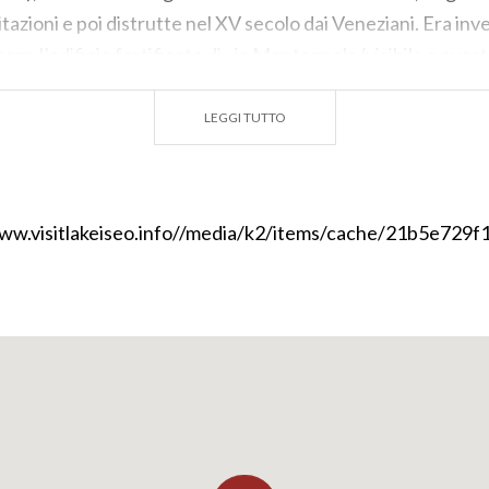
tazioni e poi distrutte nel XV secolo dai Veneziani. Era in
borgo l’edificio fortificato di via Montagnola (visibile a oves
a costa oltre il torrente di San Rocco.
LEGGI TUTTO
o numerose costruzioni civili edificate tra XII e XIII secol
potranno scorgere le
case medievali
ancora oggi in uso. Tra 
 segnalano la casa di via Porto 4 (angolo via Torre), che prese
ioni di XII-XIII secolo, successivamente unite da un archiv
e fino al secondo livello.
 di vicolo Crescini 5, al centro del borgo, è osservabile una
te: la muratura in blocchi calcarei perfettamente squadrat
 precise stilature (tracce nella malta) è costruita tra XII e
ale archivoltato. Procedendo verso ovest, in vicolo Fonteno
zata in grosse pietre squadrate e bugnate con due portali a
tro ancora in uso) con l’originaria trave lignea del XIII seco