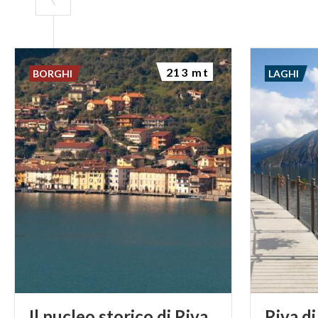
recente restauro
ordine di finest
213 mt
BORGHI
LAGHI
Federica Matte
Il nucleo storico di Riva
Riva
di