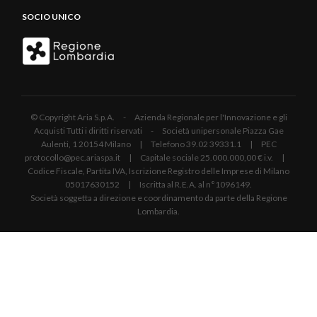
SOCIO UNICO
© Copyright Aria S.p.A. - Azienda Regionale per l'Innovazione e gli
Acquisti Tutti i diritti riservati - Società unipersonale Piazza Gae
Aulenti, 1 20154 Milano | Telefono 39.02 39331.1 | PEC
protocollo@pec.ariaspa.it | Capitale sociale 25.000.000,00 € i.v. |
Codice Fiscale, Partita IVA, Iscrizione Registro delle Imprese di Milano
05017630152 | Iscritta al R.E.A. al n°1096149.
Società soggetta a direzione e coordinamento da parte della Regione
Lombardia.