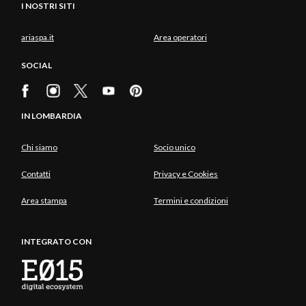
I NOSTRI SITI
ariaspa.it
Area operatori
SOCIAL
IN LOMBARDIA
Chi siamo
Socio unico
Contatti
Privacy e Cookies
Area stampa
Termini e condizioni
INTEGRATO CON