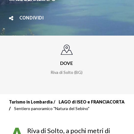
CONDIVIDI
DOVE
Riva di Solto (BG)
Turismo in Lombardia
LAGO di ISEO e FRANCIACORTA
Briciole
Sentiero panoramico "Natura del Sebino"
di
pane
Riva di Solto, a pochi metri di