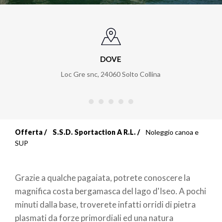
DOVE
Loc Gre snc
,
24060
Solto Collina
Offerta
S.S.D. Sportaction A R.L.
Noleggio canoa e
Briciole
SUP
di
Grazie a qualche pagaiata, potrete conoscere la
pane
magnifica costa bergamasca del lago d'Iseo. A pochi
minuti dalla base, troverete infatti orridi di pietra
plasmati da forze primordiali ed una natura