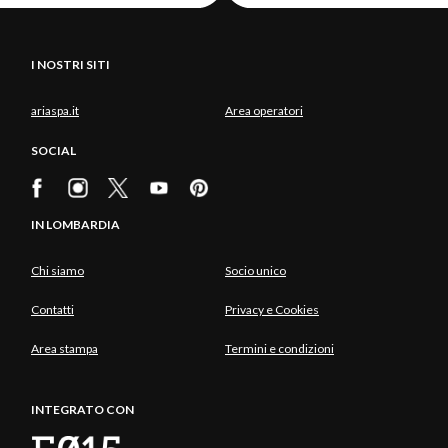
I NOSTRI SITI
ariaspa.it
Area operatori
SOCIAL
IN LOMBARDIA
Chi siamo
Socio unico
Contatti
Privacy e Cookies
Area stampa
Termini e condizioni
INTEGRATO CON