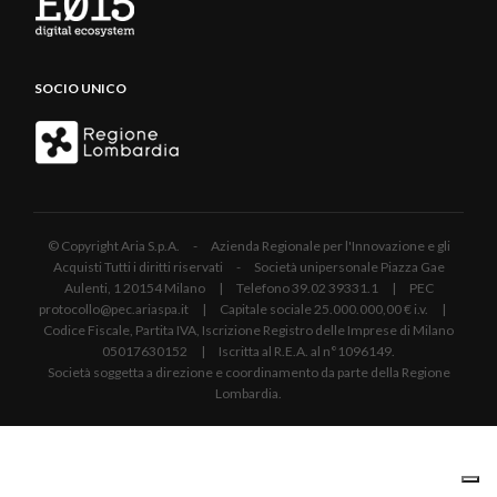
SOCIO UNICO
© Copyright Aria S.p.A. - Azienda Regionale per l'Innovazione e gli
Acquisti Tutti i diritti riservati - Società unipersonale Piazza Gae
Aulenti, 1 20154 Milano | Telefono 39.02 39331.1 | PEC
protocollo@pec.ariaspa.it | Capitale sociale 25.000.000,00 € i.v. |
Codice Fiscale, Partita IVA, Iscrizione Registro delle Imprese di Milano
05017630152 | Iscritta al R.E.A. al n°1096149.
Società soggetta a direzione e coordinamento da parte della Regione
Lombardia.