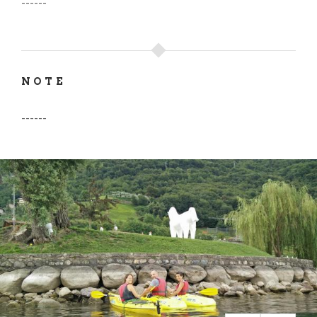
------
NOTE
------