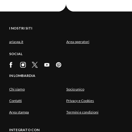
I NOSTRI SITI
ariaspa.it
Area operatori
SOCIAL
IN LOMBARDIA
Chi siamo
Socio unico
Contatti
Privacy e Cookies
Area stampa
Termini e condizioni
INTEGRATO CON