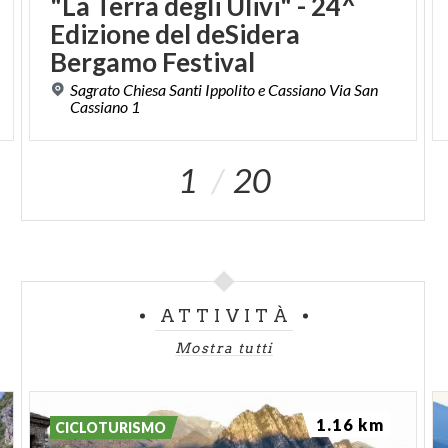
"La Terra degli Ulivi" - 24^
dell’altar maggiore fino alla realizzazione della pala
Edizione del deSidera
di Flaminio Floriani. Sempre dalla parete sopra l’altar
Bergamo Festival
maggiore provengono il
Cristo crocifisso fra san
Sagrato Chiesa Santi Ippolito e Cassiano Via San
Bernardino e la Madonna
, il
San Bernardino
e la
Cassiano 1
Madonna col Bambino e san Bernardino
ora nel
presbiterio; vennero realizzati fra il 1482 e gli inizi
1
20
del ‘500 da artisti di cultura lombarda. Dalla parete
sinistra del presbiterio provengono invece il
raffinato frammento con
San Rocco
, a sinistra, e
Gesù Cristo e la Madonna
, identificati da iscrizioni,
sulla destra, ora in sacrestia, mentre è di
ATTIVITÀ
provenienza incerta
Il martirio del beato Simonino
nel
presbiterio.
Mostra tutti
1.16 km
Monica Ibsen
CICLOTURISMO