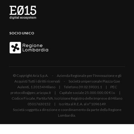
SOCIO UNICO
© Copyright Aria S.p.A. - Azienda Regionale per l'Innovazione e gli
Acquisti Tutti i diritti riservati - Società unipersonale Piazza Gae
Aulenti, 1 20154 Milano | Telefono 39.02 39331.1 | PEC
protocollo@pec.ariaspa.it | Capitale sociale 25.000.000,00 € i.v. |
Codice Fiscale, Partita IVA, Iscrizione Registro delle Imprese di Milano
05017630152 | Iscritta al R.E.A. al n°1096149.
Società soggetta a direzione e coordinamento da parte della Regione
Lombardia.