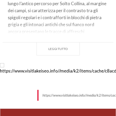
lungo l’antico percorso per Solto Collina, al margine
dei campi, si caratterizza per il contrasto tra gli
spigoli regolari e i contrafforti in blocchi di pietra
grigia e gli intonaci antichi che sul fianco nord
ancora presentano le tracce di affreschi
devozionali. L’interno, attualmente non visitabile,
presenta una pianta trapezoidale con copertura a
LEGGI TUTTO
crociera; il presbiterio fu rivestito tra Quattro e
Cinquecento con dipinti murali, ora strappati e
trasferiti nella nuova parrocchiale; nel Seicento sul
lato sud vennero aggiunti il campanile e due cappelle
con decorazioni in stucco, poi in parte demolite.
La nuova chiesa dedicata a
Santa Croce
, ad aula
https://www.visitlakeiseo.info//media/k2/item
unica con profonda abside semicircolare e quattro
cappelle, fu progettata nel 1919 dall’architetto
Giovanni Muzio ed edificata tra il 1924 e il 1933. Qui