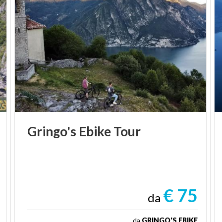
Gringo's
Ebike
Tour
€ 75
da
da
GRINGO'S EBIKE