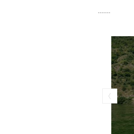
-------