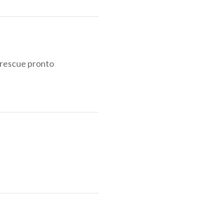
TERIA
 tesseramento
e rescue pronto