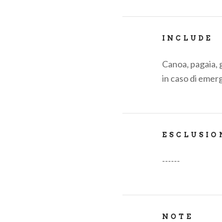
SCONTI E AGE
Il prezzo del c
INCLUDE
assicurativo C
Orario indicativ
Canoa, pagaia, 
in caso di emer
ESCLUSIO
------
NOTE