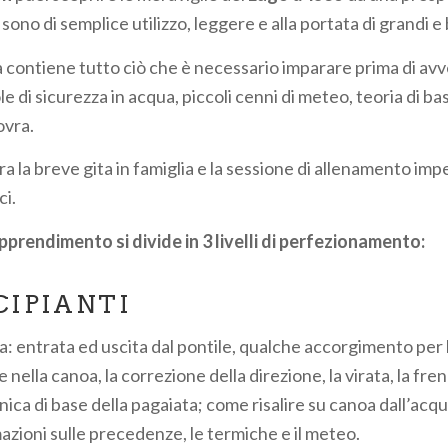
sono di semplice utilizzo, leggere e alla portata di grandi e
a contiene tutto ciò che è necessario imparare prima di avv
le di sicurezza in acqua, piccoli cenni di meteo, teoria di ba
ovra.
ra la breve gita in famiglia e la sessione di allenamento imp
ci.
apprendimento si divide in 3 livelli di perfezionamento:
CIPIANTI
a: entrata ed uscita dal pontile, qualche accorgimento per l’
 nella canoa, la correzione della direzione, la virata, la fren
cnica di base della pagaiata; come risalire su canoa dall’acq
azioni sulle precedenze, le termiche e il meteo.