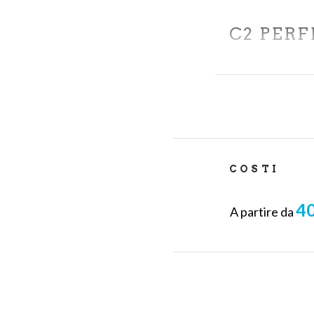
C2 PER
Si passa ad una 
accelerazione de
estrazione), pe
C3 AVA
COSTI
Tecnica di voga 
scorrette
.
40
A partire da
Al termine dei c
quota di nolegg
Ogni settimana p
alla scoperta de
La durata di ogni