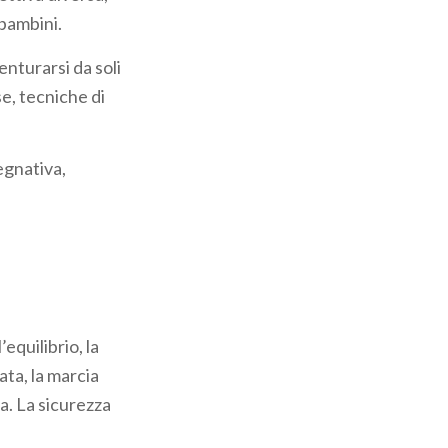
 bambini.
enturarsi da soli
se, tecniche di
egnativa,
equilibrio, la
ata, la marcia
ua. La sicurezza