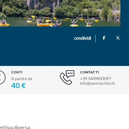
condividi
COSTI
CONTATTI
A partire da
+39 3409843097
info@sportaction.it
40 €
ttiva diversa,