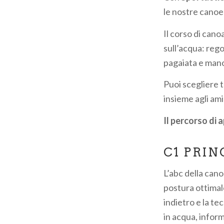
pane
le nostre canoe 
Il corso di cano
sull’acqua: rego
pagaiata e man
Puoi scegliere t
insieme agli ami
Il percorso di 
C1 PRIN
L’abc della cano
postura ottimale
indietro e la te
in acqua, inform