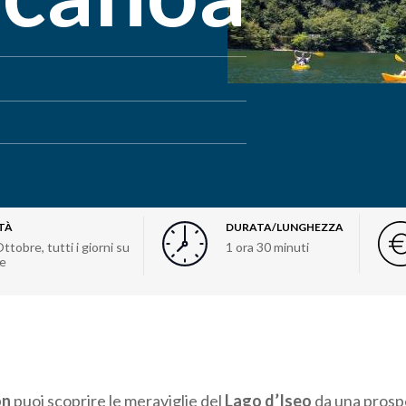
TÀ
DURATA/LUNGHEZZA
ttobre, tutti i giorni su
1 ora 30 minuti
e
on
puoi scoprire le meraviglie del
Lago d’Iseo
da una prospe