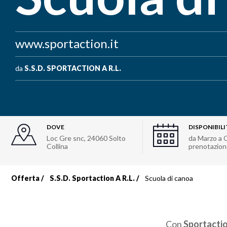
www.sportaction.it
da
S.S.D. SPORTACTION A R.L.
DOVE
DISPONIBILI
Loc Gre snc
,
24060
Solto
da Marzo a O
Collina
prenotazion
Offerta
S.S.D. Sportaction A R.L.
Scuola di canoa
Briciole
di
Con
Sportacti