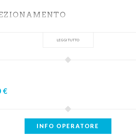
FEZIONAMENTO
tecnica di voga ottimale (verticalizzata), cura della posizion
lla fase di entrata e di uscita della pala dall’acqua (svincol
LEGGI TUTTO
rfezionamento della postura.
NZATI
più aggressiva e di potenza, strafe, correzione dei difetti 
 €
orsi l’allievo potrà utilizzare l’attrezzatura di Sportaction 
io
er gli appassionati di canoa si organizzano dei tour guidat
l lago d’Iseo
INFO OPERATORE
 lezione è di circa 1h30′. Orari da definire in base alle esige