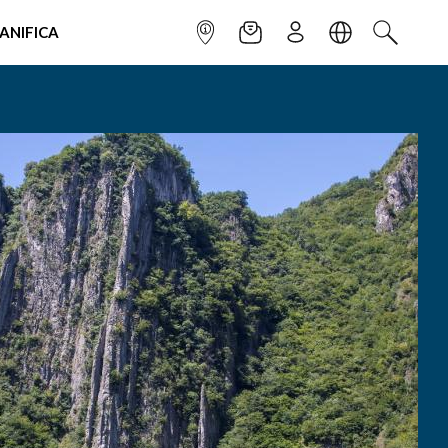
IANIFICA
INFOPOINT
NEWSLETTER
ISCRIVITI
LINGUA
CERCA