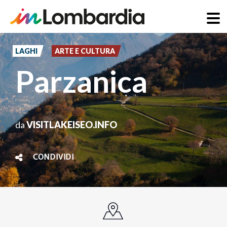
Salta
al
LAGHI
ARTE E CULTURA
contenuto
Parzanica
principale
da
VISITLAKEISEO.INFO
CONDIVIDI