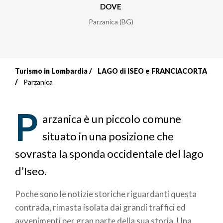
DOVE
Parzanica (BG)
Turismo in Lombardia
LAGO di ISEO e FRANCIACORTA
Briciole
Parzanica
di
P
pane
arzanica è un piccolo comune
situato in una posizione che
sovrasta la sponda occidentale del lago
d’Iseo.
Poche sono le notizie storiche riguardanti questa
contrada, rimasta isolata dai grandi traffici ed
avvenimenti per gran parte della sua storia. Una