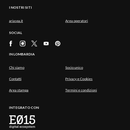
I NOSTRI SITI
ariaspa.it
Area operatori
SOCIAL
IN LOMBARDIA
Chi siamo
Socio unico
Contatti
Privacy e Cookies
Area stampa
Termini e condizioni
INTEGRATO CON