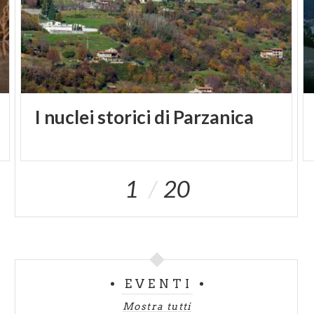
rispetto al centro, conserva ancora abitazioni in
pietra, in perfetto stile rustico.
I
nuclei
storici
di
Parzanica
1
20
EVENTI
Mostra tutti