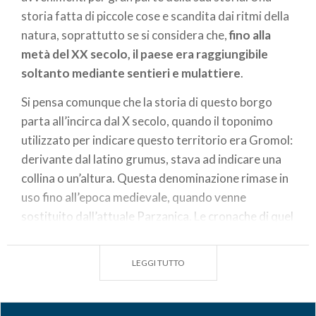
storia fatta di piccole cose e scandita dai ritmi della
natura, soprattutto se si considera che,
fino alla
metà del XX secolo, il paese era raggiungibile
soltanto mediante sentieri e mulattiere
.
Si pensa comunque che la storia di questo borgo
parta all’incirca dal X secolo, quando il toponimo
utilizzato per indicare questo territorio era Gromol:
derivante dal latino grumus, stava ad indicare una
collina o un’altura. Questa denominazione rimase in
uso fino all’epoca medievale, quando venne
sostituito dall’attuale Parzanica. Le cronache di quel
periodo ci indicano che, nonostante l’isolamento, il
paese fu interessato da piccole scaramucce tra
LEGGI TUTTO
fazioni avverse. Da allora ha regnato la più completa
tranquillità, mentre l’area ha seguito le sorti
politiche del resto della provincia di Bergamo. Solo