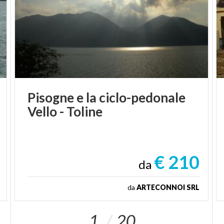
Pisogne
e
la
ciclo-pedonale
Vello
-
Toline
€ 210
da
da
ARTECONNOI SRL
1
20