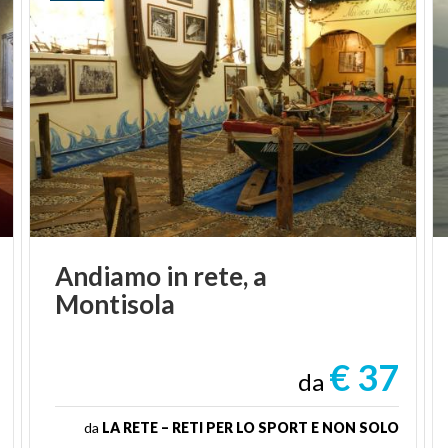
Andiamo
in
rete,
a
Montisola
€ 37
da
da
LA RETE – RETI PER LO SPORT E NON SOLO