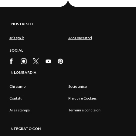
I NOSTRI SITI
ariaspa.it
Area operatori
SOCIAL
IN LOMBARDIA
Chi siamo
Socio unico
Contatti
Privacy e Cookies
Area stampa
Termini e condizioni
INTEGRATO CON