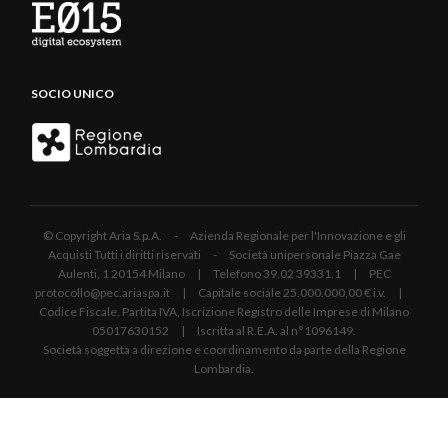
SOCIO UNICO
© Copyright Aria S.p.A. - Azienda Regionale per l'Innovazione e gli
Acquisti Tutti i diritti riservati - Società unipersonale Piazza Gae
Aulenti, 1 20154 Milano | Telefono 39.02 39331.1 | PEC
protocollo@pec.ariaspa.it | Capitale sociale 25.000.000,00 € i.v. |
Codice Fiscale, Partita IVA, Iscrizione Registro delle Imprese di Milano
05017630152 | Iscritta al R.E.A. al n°1096149.
Società soggetta a direzione e coordinamento da parte della Regione
Lombardia.