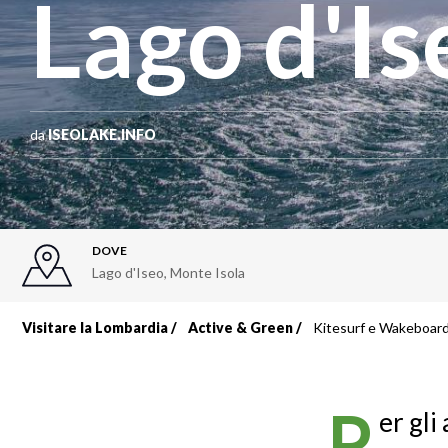
Lago d'Is
da
ISEOLAKE.INFO
DOVE
Lago d'Iseo
,
Monte Isola
Visitare la Lombardia
Active & Green
Kitesurf e Wakeboard
Briciole
di
P
er gli
pane