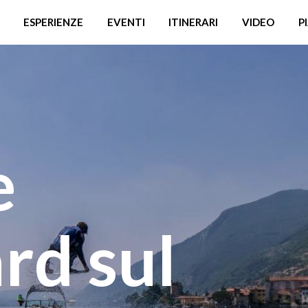
ESPERIENZE
EVENTI
ITINERARI
VIDEO
P
e
d sul