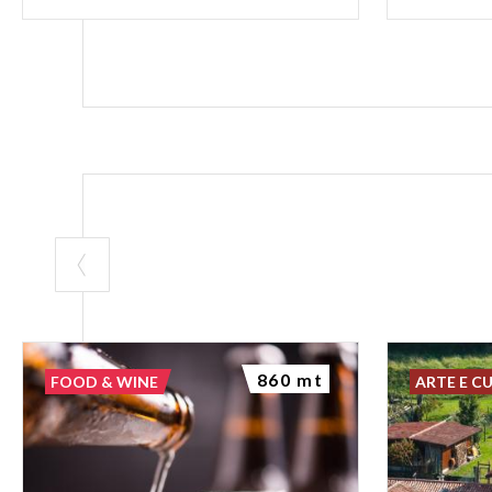
860 mt
FOOD & WINE
ARTE E C