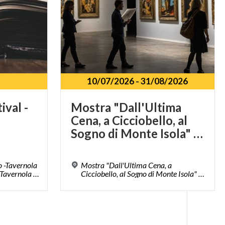
10/07/2026
-
31/08/2026
tival
-
Mostra "Dall'Ultima
Cena, a Cicciobello, al
Sogno di Monte Isola" di Beppe Prandelli
o -Tavernola
Mostra "Dall'Ultima Cena, a
Bergamasca Via Valle, 17, Tavernola Bergamasca (BG)
Cicciobello, al Sogno di Monte Isola" di Beppe Prandelli Località Peschiera Maraglio 150, Monte Isola (BS)