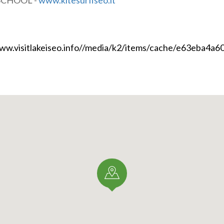
SCHOOL -
www.kitesurfiseo.it