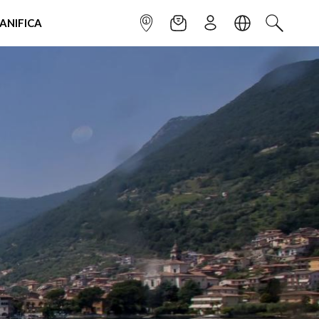
IANIFICA
INFOPOINT
NEWSLETTER
ISCRIVITI
LINGUA
CERCA