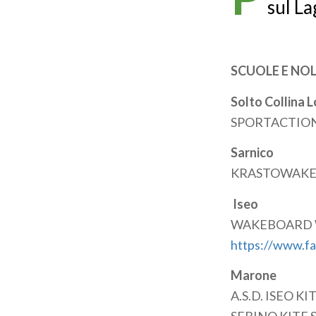
sul La
SCUOLE E NO
Solto Collina L
SPORTACTIO
Sarnico
KRASTOWAKE
Iseo
WAKEBOARD W
https://www.f
Marone
A.S.D. ISEO K