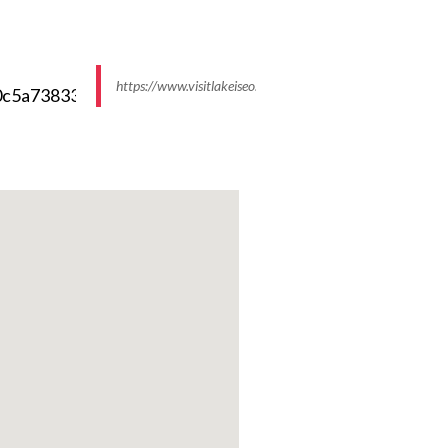
https://www.visitlakeiseo.info//media/k2/items/cache