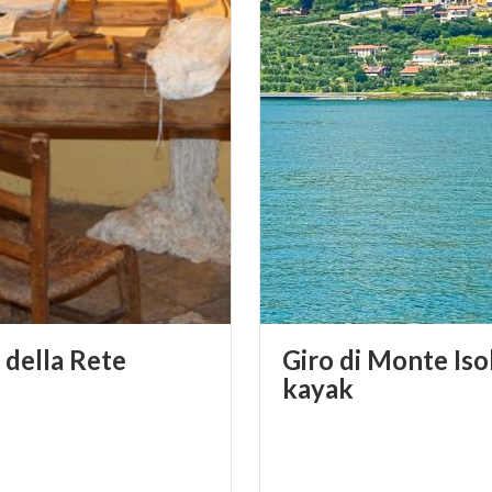
o
della
Rete
Giro di Monte Isol
kayak