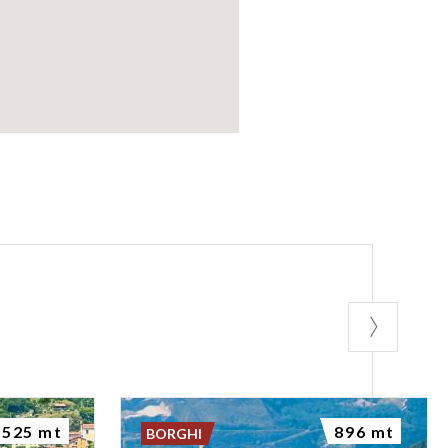
525 mt
896 mt
BORGHI