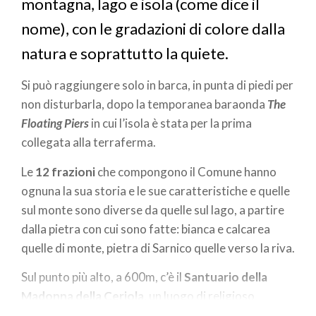
montagna, lago e isola (come dice il
nome), con le gradazioni di colore dalla
natura e soprattutto la quiete.
Si può raggiungere solo in barca, in punta di piedi per
non disturbarla, dopo la temporanea baraonda
The
Floating Piers
in cui l’isola è stata per la prima
collegata alla terraferma.
Le
12 frazioni
che compongono il Comune hanno
ognuna la sua storia e le sue caratteristiche e quelle
sul monte sono diverse da quelle sul lago, a partire
dalla pietra con cui sono fatte: bianca e calcarea
quelle di monte, pietra di Sarnico quelle verso la riva.
Sul punto più alto, a 600m, c’è il
Santuario della
Madonna della Ceriola
, un luogo di religioso
silenzio da dove si gode la più bella vista del lago