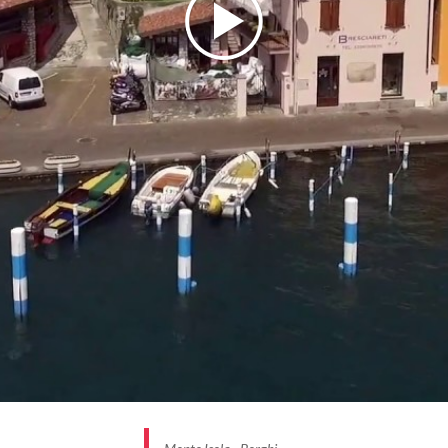
borgo assieme al salame e all’olio degli olivi che
ricoprono l’isola.
Le
case fiorite
di gerani, gli stretti vicoli collegati da
archi e scale che sempre riconducono al lago, l’odore
del pesce che essicca, ne fanno un luogo di fascino,
un tesoro da scoprire, così come in realtà è tutta
Monte Isola
.
BORGHI PIÙ BELLI D’ITALIA #INLOMBARDIA