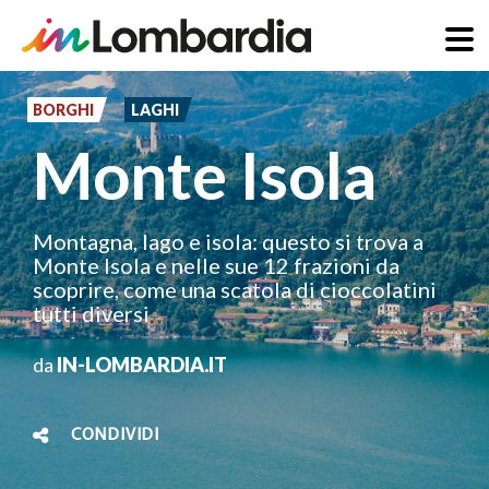
Salta
al
BORGHI
LAGHI
contenuto
Monte Isola
principale
Montagna, lago e isola: questo si trova a
Monte Isola e nelle sue 12 frazioni da
scoprire, come una scatola di cioccolatini
tutti diversi
da
IN-LOMBARDIA.IT
CONDIVIDI