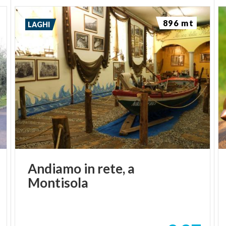
896 mt
LAGHI
Andiamo
in
rete,
a
Montisola