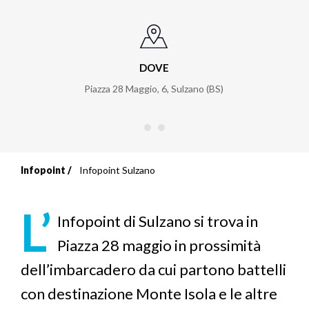
DOVE
Piazza 28 Maggio, 6, Sulzano (BS)
Infopoint
Infopoint Sulzano
Briciole
di
L’
Infopoint di Sulzano si trova in
pane
Piazza 28 maggio in prossimità
dell’imbarcadero da cui partono battelli
con destinazione Monte Isola e le altre