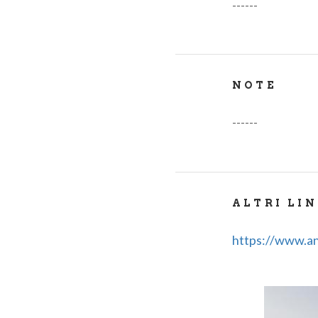
------
NOTE
------
ALTRI LI
https://www.ant