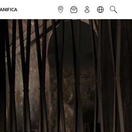
IANIFICA
INFOPOINT
NEWSLETTER
ISCRIVITI
LINGUA
CERCA