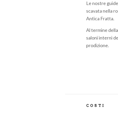
Le nostre guide
pane
scavata nella ro
Antica Fratta.
Al termine della
saloni interni d
prodizione.
COSTI