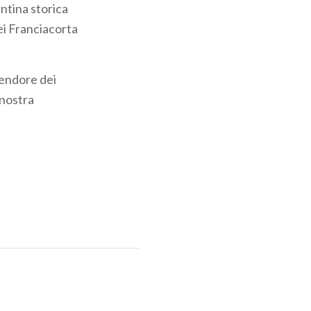
ntina storica
ei Franciacorta
plendore dei
 nostra