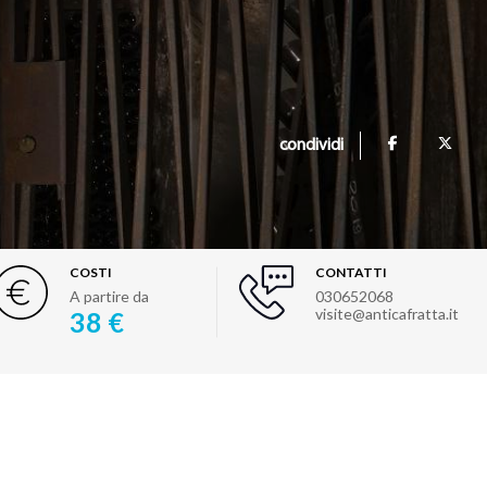
condividi
COSTI
CONTATTI
A partire da
030652068
visite@anticafratta.it
38 €