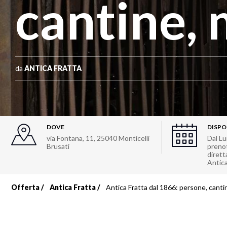
cantine,
da
ANTICA FRATTA
DOVE
DISPO
via Fontana, 11
,
25040
Monticelli
Dal Lu
Brusati
preno
dirett
Antica
Offerta
Antica Fratta
Antica Fratta dal 1866: persone, cant
Briciole
di